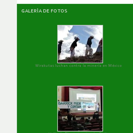
GALERÌA DE FOTOS
Wirakutas luchan contra la minería en México