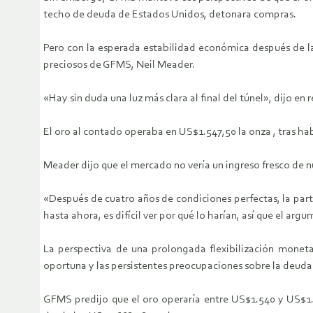
techo de deuda de Estados Unidos, detonara compras.
Pero con la esperada estabilidad económica después de la 
preciosos de GFMS, Neil Meader.
«Hay sin duda una luz más clara al final del túnel», dijo en
El oro al contado operaba en US$1.547,50 la onza , tras 
Meader dijo que el mercado no vería un ingreso fresco de n
«Después de cuatro años de condiciones perfectas, la part
hasta ahora, es difícil ver por qué lo harían, así que el a
La perspectiva de una prolongada flexibilización moneta
oportuna y las persistentes preocupaciones sobre la deuda 
GFMS predijo que el oro operaría entre US$1.540 y US$1.8