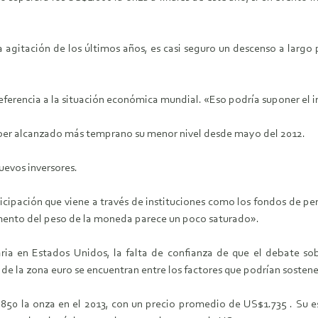
agitación de los últimos años, es casi seguro un descenso a largo p
 referencia a la situación económica mundial. «Eso podría suponer el in
haber alcanzado más temprano su menor nivel desde mayo del 2012.
uevos inversores.
icipación que viene a través de instituciones como los fondos de pen
rgumento del peso de la moneda parece un poco saturado».
ria en Estados Unidos, la falta de confianza de que el debate so
de la zona euro se encuentran entre los factores que podrían sostene
50 la onza en el 2013, con un precio promedio de US$1.735 . Su es