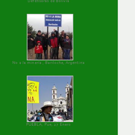
Defensoras de Bolivia
No a la minería , Bariloche, Argentina
PUEBLA, Pue, 27 Enero