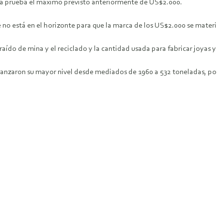
a a prueba el máximo previsto anteriormente de US$2.000.
 está en el horizonte para que la marca de los US$2.000 se materia
raído de mina y el reciclado y la cantidad usada para fabricar joyas 
lcanzaron su mayor nivel desde mediados de 1960 a 532 toneladas, p