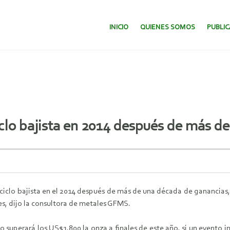
SALTAR AL CONTENIDO.
INICIO
QUIENES SOMOS
PUBLI
ciclo bajista en 2014 después de más 
n ciclo bajista en el 2014 después de más de una década de ganancia
es, dijo la consultora de metales GFMS.
superará los US$1.800 la onza a finales de este año, si un evento 