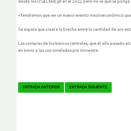
desde los US$1.668,98 en el 2012, pero no ve que se pong
«Tendremos que ver un nuevo evento macroeconómico que no
Se espera que crezca la brecha entre la cantidad de oro ext
Las compras de los bancos centrales, que el año pasado a
en torno a las 100 toneladas por trimestre.
Navegador
ENTRADA ANTERIOR
ENTRADA SIGUIENTE
de
artículos