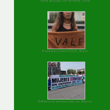
Valle de Elqui sin minería. Chile
Protestas contra VALE, Brasil
Defensoras amenazadas en México