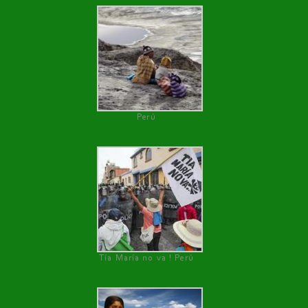
Perú
Tía María no va ! Perú