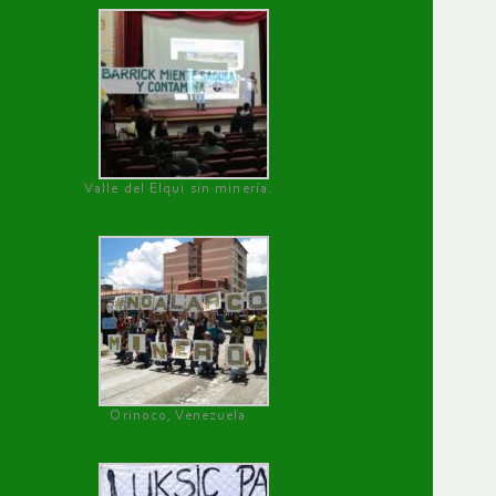
Valle del Elqui sin minería.
Orinoco, Venezuela