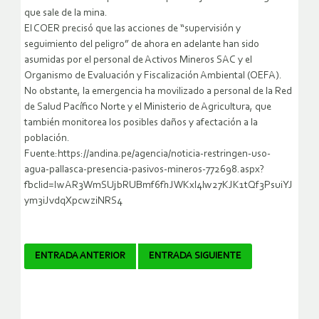
que sale de la mina.
El COER precisó que las acciones de “supervisión y
seguimiento del peligro” de ahora en adelante han sido
asumidas por el personal de Activos Mineros SAC y el
Organismo de Evaluación y Fiscalización Ambiental (OEFA).
No obstante, la emergencia ha movilizado a personal de la Red
de Salud Pacífico Norte y el Ministerio de Agricultura, que
también monitorea los posibles daños y afectación a la
población.
Fuente:https://andina.pe/agencia/noticia-restringen-uso-
agua-pallasca-presencia-pasivos-mineros-772698.aspx?
fbclid=IwAR3WmSUjbRUBmf6fhJWKxl4lw27KJK1tQf3PsuiYJ
ym3iJvdqXpcwziNRS4
Navegador
ENTRADA ANTERIOR
ENTRADA SIGUIENTE
de