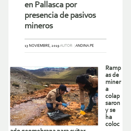
en Pallasca por
presencia de pasivos
mineros
13 NOVIEMBRE, 2019
AUTOR:
ANDINA.PE
Ramp
as de
miner
a
colap
saron
y se
ha
coloc