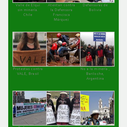
Valle de Elqui
Atentan contra
Defensoras de
sin minería.
la Defensora
Bolivia
Chile
Francisca
Márquez
Protestas contra
No a la minería ,
VALE, Brasil
Bariloche,
Argentina