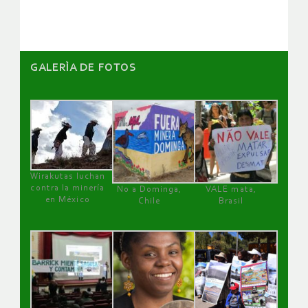
artículos
GALERÌA DE FOTOS
Wirakutas luchan
contra la minería
No a Dominga,
VALE mata,
en México
Chile
Brasil