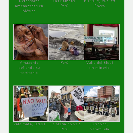
Defensoras
Las Bambas,
PUEBLA, Pue, 27
amenazadas en
Perú
Enero
México
Amazonía
Perú
Valle del Elqui
defiende su
sin minería.
territorio
Vale mata, Brasil
Tía María no va !
Orinoco,
Perú
Venezuela