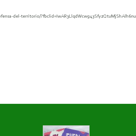
defensa-del-territorio/?fbclid=IwAR3LlqdWcwg43SfyzQtuMjShAlh