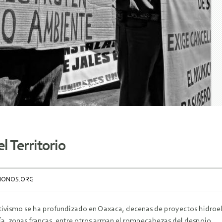
 Territorio
ÉMONOS.ORG
tivismo se ha profundizado en Oaxaca, decenas de proyectos hidroelé
ía, zonas francas, entre otros arman el rompecabezas del despojo.