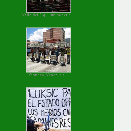
Valle del Elqui sin minería.
Orinoco, Venezuela