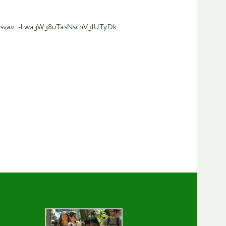
6nusvav_-Lwa3W38uTasNscnV3lUTyDk