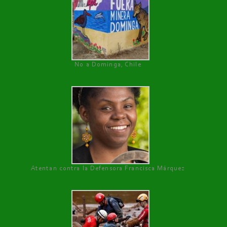
No a Dominga, Chile
Atentan contra la Defensora Francisca Márquez