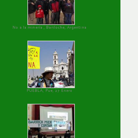
No a la minería , Bariloche, Argentina
PUEBLA, Pue, 27 Enero