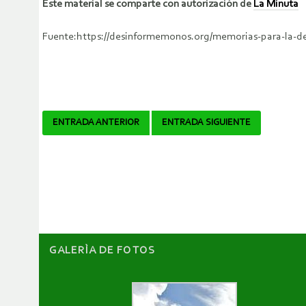
Este material se comparte con autorización de
La Minuta
Fuente:https://desinformemonos.org/memorias-para-la-
Navegador
ENTRADA ANTERIOR
ENTRADA SIGUIENTE
de
artículos
GALERÌA DE FOTOS