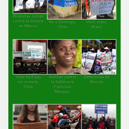
Wirakutas luchan
contra la minería
No a Dominga,
VALE mata,
en México
Chile
Brasil
Valle de Elqui
Atentan contra
Defensoras de
sin minería.
la Defensora
Bolivia
Chile
Francisca
Márquez