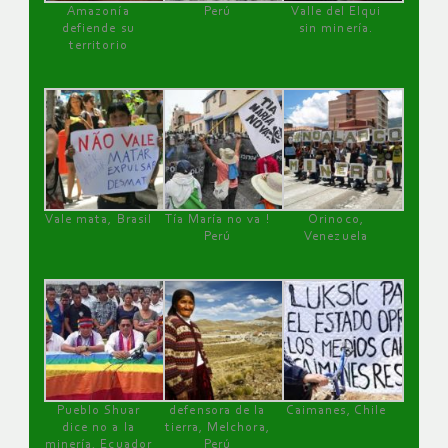
Amazonía
Perú
Valle del Elqui
defiende su
sin minería.
territorio
Vale mata, Brasil
Tía María no va !
Orinoco,
Perú
Venezuela
Pueblo Shuar
defensora de la
Caimanes, Chile
dice no a la
tierra, Melchora,
minería, Ecuador
Perú