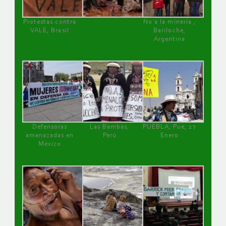
Protestas contra
No a la minería ,
VALE, Brasil
Bariloche,
Argentina
Defensoras
Las Bambas,
PUEBLA, Pue, 27
amenazadas en
Perú
Enero
México