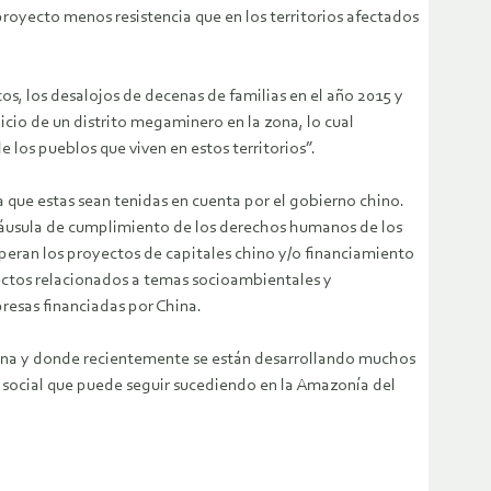
oyecto menos resistencia que en los territorios afectados
os, los desalojos de decenas de familias en el año 2015 y
icio de un distrito megaminero en la zona, lo cual
 los pueblos que viven en estos territorios”.
ue estas sean tenidas en cuenta por el gobierno chino.
 cláusula de cumplimiento de los derechos humanos de los
peran los proyectos de capitales chino y/o financiamiento
yectos relacionados a temas socioambientales y
resas financiadas por China.
hina y donde recientemente se están desarrollando muchos
 social que puede seguir sucediendo en la Amazonía del