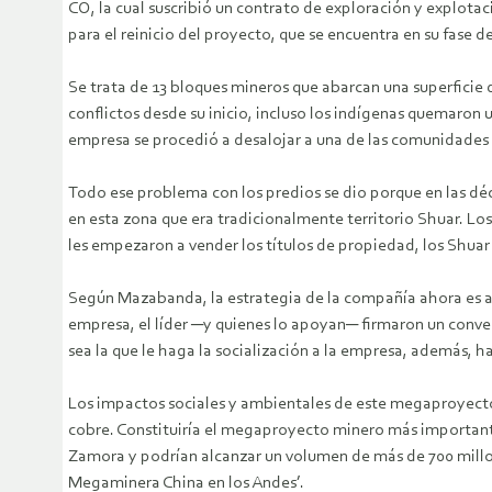
CO, la cual suscribió un contrato de exploración y explot
para el reinicio del proyecto, que se encuentra en su fase de
Se trata de 13 bloques mineros que abarcan una superficie 
conflictos desde su inicio, incluso los indígenas quemaron
empresa se procedió a desalojar a una de las comunida
Todo ese problema con los predios se dio porque en las déca
en esta zona que era tradicionalmente territorio Shuar. L
les empezaron a vender los títulos de propiedad, los Shuar
Según Mazabanda, la estrategia de la compañía ahora es al
empresa, el líder ─y quienes lo apoyan─ firmaron un conve
sea la que le haga la socialización a la empresa, además, ha
Los impactos sociales y ambientales de este megaproyecto 
cobre. Constituiría el megaproyecto minero más important
Zamora y podrían alcanzar un volumen de más de 700 millon
Megaminera China en los Andes’.