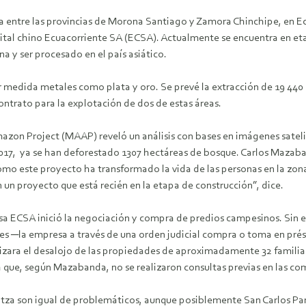
za entre las provincias de Morona Santiago y Zamora Chinchipe, en E
pital chino Ecuacorriente SA (ECSA). Actualmente se encuentra en e
a y ser procesado en el país asiático.
 medida metales como plata y oro. Se prevé la extracción de 19 440 0
ntrato para la explotación de dos de estas áreas.
zon Project (MAAP) reveló un análisis con bases en imágenes satel
 2017, ya se han deforestado 1307 hectáreas de bosque. Carlos Maza
o este proyecto ha transformado la vida de las personas en la zona
 un proyecto que está recién en la etapa de construcción”, dice.
sa ECSA inició la negociación y compra de predios campesinos. Sin e
res ─la empresa a través de una orden judicial compra o toma en pré
alizara el desalojo de las propiedades de aproximadamente 32 famil
ya que, según Mazabanda, no se realizaron consultas previas en las c
tza son igual de problemáticos, aunque posiblemente San Carlos Pa