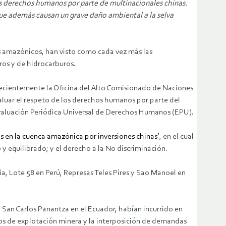
os derechos humanos por parte de multinacionales chinas.
e además causan un grave daño ambiental a la selva
es amazónicos, han visto como cada vez más las
eros y de hidrocarburos.
ecientemente la Oficina del Alto Comisionado de Naciones
luar el respeto de los derechos humanos por parte del
Evaluación Periódica Universal de Derechos Humanos (EPU).
s en la cuenca amazónica por inversiones chinas’
, en el cual
y equilibrado; y el derecho a la No discriminación.
a, Lote 58 en Perú, Represas Teles Pires y Sao Manoel en
 San Carlos Panantza en el Ecuador, habían incurrido en
chos de explotación minera y la interposición de demandas