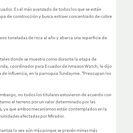
cuador. Es el más avanzado de todos los que se están
tapa de construcción y busca extraer concentrado de cobre
00 toneladas de roca al año y abarca una superficie de
itales donde se muestra como durante la etapa de
banda, coordinador para Ecuador de Amazon Watch, le dijo
 de influencia, en la parroquia Tundayme. “Preocupan los
mbargo, no todos los titulares estuvieron de acuerdo con
stamo el terreno por un valor determinado por las
ias, ya que ambos mecanismos están contemplados en la
omunidades afectadas por Mirador.
nantza lo sea aún más porque se prevén minas más