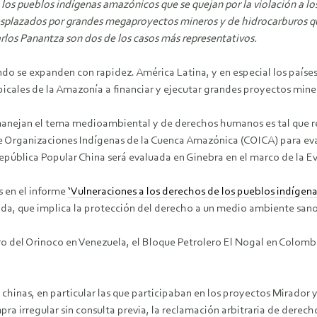
os pueblos indígenas amazónicos que se quejan por la violación a l
splazados por grandes megaproyectos mineros y de hidrocarburos qu
los Panantza son dos de los casos más representativos.
ndo se expanden con rapidez. América Latina, y en especial los país
ropicales de la Amazonía a financiar y ejecutar grandes proyectos min
manejan el tema medioambiental y de derechos humanos es tal que r
 Organizaciones Indígenas de la Cuenca Amazónica (COICA) para eva
epública Popular China será evaluada en Ginebra en el marco de la 
 en el informe
‘Vulneraciones a los derechos de los pueblos indígena
ida, que implica la protección del derecho a un medio ambiente sano 
ro del Orinoco en Venezuela, el Bloque Petrolero El Nogal en Colombi
inas, en particular las que participaban en los proyectos Mirador y
mpra irregular sin consulta previa, la reclamación arbitraria de dere