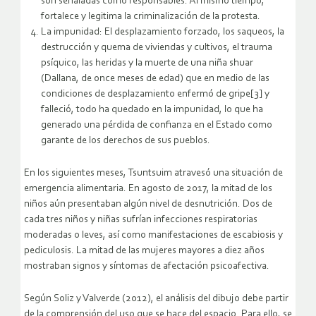
son señaladas como responsables. Al mismo tiempo,
fortalece y legitima la criminalización de la protesta.
La impunidad: El desplazamiento forzado, los saqueos, la
destrucción y quema de viviendas y cultivos, el trauma
psíquico, las heridas y la muerte de una niña shuar
(Dallana, de once meses de edad) que en medio de las
condiciones de desplazamiento enfermó de gripe[3] y
falleció, todo ha quedado en la impunidad, lo que ha
generado una pérdida de confianza en el Estado como
garante de los derechos de sus pueblos.
En los siguientes meses, Tsuntsuim atravesó una situación de
emergencia alimentaria. En agosto de 2017, la mitad de los
niños aún presentaban algún nivel de desnutrición. Dos de
cada tres niños y niñas sufrían infecciones respiratorias
moderadas o leves, así como manifestaciones de escabiosis y
pediculosis. La mitad de las mujeres mayores a diez años
mostraban signos y síntomas de afectación psicoafectiva.
Según Soliz y Valverde (2012), el análisis del dibujo debe partir
de la comprensión del uso que se hace del espacio. Para ello, se