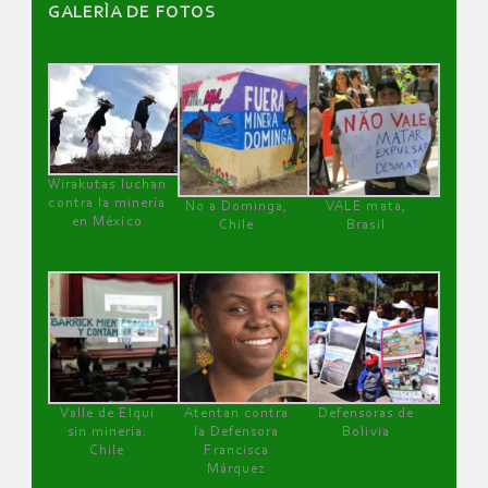
GALERÌA DE FOTOS
Wirakutas luchan
contra la minería
No a Dominga,
VALE mata,
en México
Chile
Brasil
Valle de Elqui
Atentan contra
Defensoras de
sin minería.
la Defensora
Bolivia
Chile
Francisca
Márquez