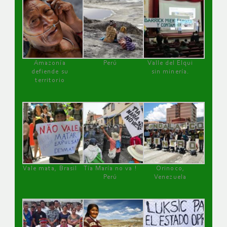
Amazonía
Perú
Valle del Elqui
defiende su
sin minería.
territorio
Vale mata, Brasil
Tía María no va !
Orinoco,
Perú
Venezuela