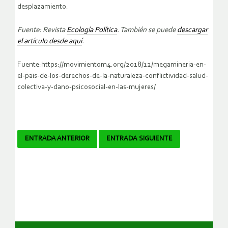
desplazamiento.
Fuente: Revista
Ecología Política
. También se puede
descargar
el artículo desde aquí
.
Fuente:https://movimientom4.org/2018/12/megamineria-en-
el-pais-de-los-derechos-de-la-naturaleza-conflictividad-salud-
colectiva-y-dano-psicosocial-en-las-mujeres/
Navegador
ENTRADA ANTERIOR
ENTRADA SIGUIENTE
de
artículos