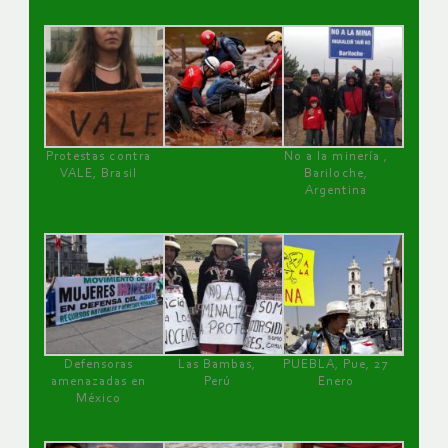
Protestas contra
No a la minería ,
VALE, Brasil
Bariloche,
Argentina
Defensoras
Las Bambas,
PUEBLA, Pue, 27
amenazadas en
Perú
Enero
México