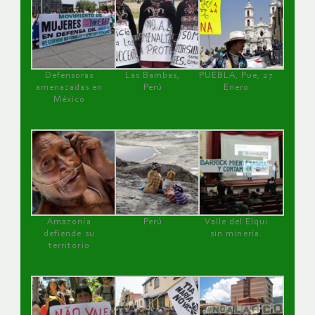
Defensoras
Las Bambas,
PUEBLA, Pue, 27
amenazadas en
Perú
Enero
México
Amazonía
Perú
Valle del Elqui
defiende su
sin minería.
territorio