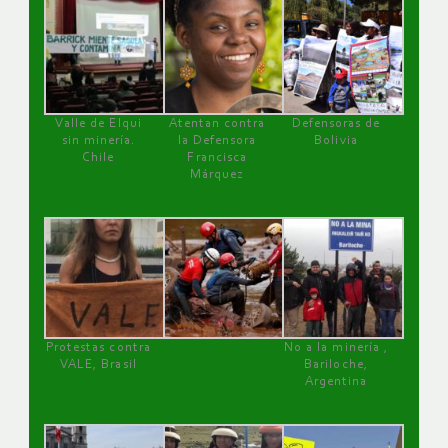
Valle de Elqui
Atentan contra
Defensoras de
sin minería.
la Defensora
Bolivia
Chile
Francisca
Márquez
Protestas contra
No a la minería ,
VALE, Brasil
Bariloche,
Argentina