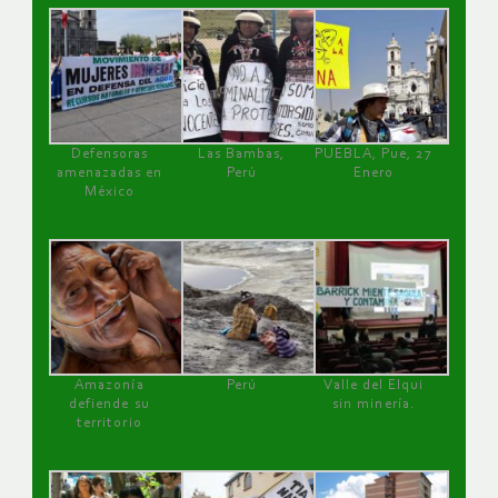
Defensoras
Las Bambas,
PUEBLA, Pue, 27
amenazadas en
Perú
Enero
México
Amazonía
Perú
Valle del Elqui
defiende su
sin minería.
territorio