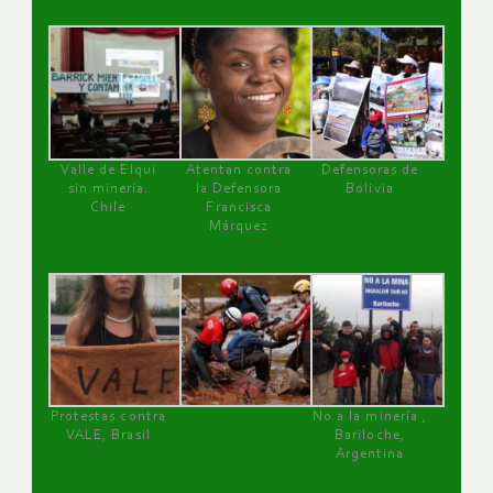
Valle de Elqui
Atentan contra
Defensoras de
sin minería.
la Defensora
Bolivia
Chile
Francisca
Márquez
Protestas contra
No a la minería ,
VALE, Brasil
Bariloche,
Argentina