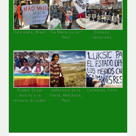
Vale mata, Brasil
Tía María no va !
Orinoco,
Perú
Venezuela
Pueblo Shuar
defensora de la
Caimanes, Chile
dice no a la
tierra, Melchora,
minería, Ecuador
Perú