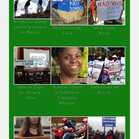
Wirakutas luchan
contra la minería
No a Dominga,
VALE mata,
en México
Chile
Brasil
Valle de Elqui
Atentan contra
Defensoras de
sin minería.
la Defensora
Bolivia
Chile
Francisca
Márquez