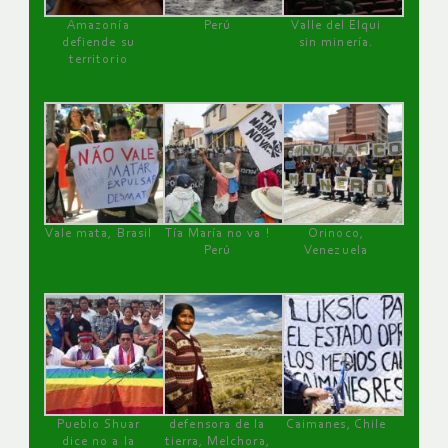
Amazonía
Perú
Valle del Elqui
defiende su
sin minería.
territorio
Vale mata, Brasil
Tía María no va !
Orinoco,
Perú
Venezuela
Pueblo Shuar
defensora de la
Caimanes, Chile
dice no a la
tierra, Melchora,