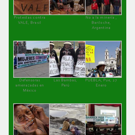
Protestas contra
No a la minería ,
VALE, Brasil
Bariloche,
Argentina
Defensoras
Las Bambas,
PUEBLA, Pue, 27
amenazadas en
Perú
Enero
México