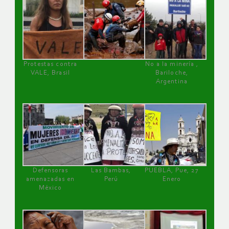
Protestas contra
No a la minería ,
VALE, Brasil
Bariloche,
Argentina
Defensoras
Las Bambas,
PUEBLA, Pue, 27
amenazadas en
Perú
Enero
México