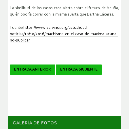
La similitud de los casos crea alerta sobre el futuro de Acuña,
quién podría correr con la misma suerte que Bertha Cáceres.
Fuente:
https://www.servindi.org/actualidad-
noticias/10/10/2016/machismo-en-el-caso-de-maxima-acuna-
no-publicar
Navegador
ENTRADA ANTERIOR
ENTRADA SIGUIENTE
de
artículos
GALERÌA DE FOTOS