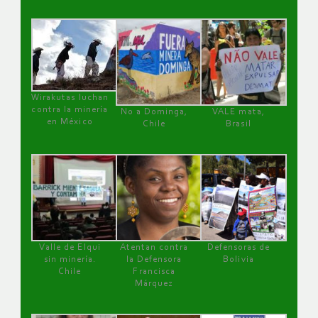
Wirakutas luchan
contra la minería
No a Dominga,
VALE mata,
en México
Chile
Brasil
Valle de Elqui
Atentan contra
Defensoras de
sin minería.
la Defensora
Bolivia
Chile
Francisca
Márquez