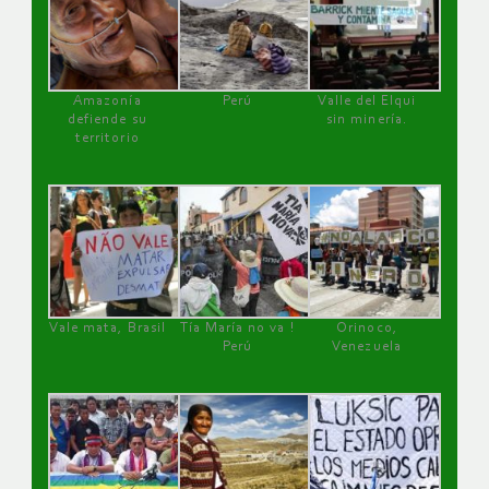
Amazonía
Perú
Valle del Elqui
defiende su
sin minería.
territorio
Vale mata, Brasil
Tía María no va !
Orinoco,
Perú
Venezuela