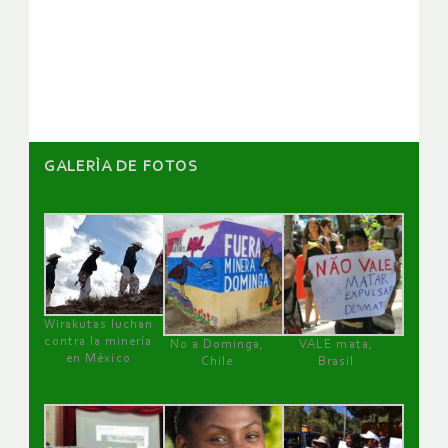
de
artículos
GALERÌA DE FOTOS
Wirakutas luchan
contra la minería
No a Dominga,
VALE mata,
en México
Chile
Brasil