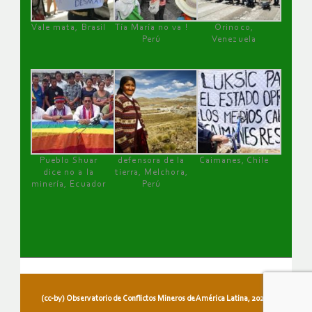
Vale mata, Brasil
Tía María no va !
Orinoco,
Perú
Venezuela
Pueblo Shuar
defensora de la
Caimanes, Chile
dice no a la
tierra, Melchora,
minería, Ecuador
Perú
(cc-by) Observatorio de Conflictos Mineros de América Latina, 2026