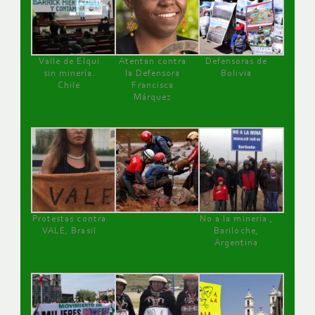
Valle de Elqui
Atentan contra
Defensoras de
sin minería.
la Defensora
Bolivia
Chile
Francisca
Márquez
Protestas contra
No a la minería ,
VALE, Brasil
Bariloche,
Argentina