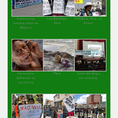
Defensoras
Las Bambas,
PUEBLA, Pue, 27
amenazadas en
Perú
Enero
México
Amazonía
Perú
Valle del Elqui
defiende su
sin minería.
territorio