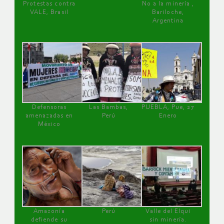
Protestas contra
No a la minería ,
VALE, Brasil
Bariloche,
Argentina
Defensoras
Las Bambas,
PUEBLA, Pue, 27
amenazadas en
Perú
Enero
México
Amazonía
Perú
Valle del Elqui
defiende su
sin minería.