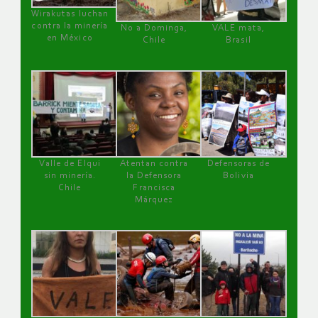
Wirakutas luchan
contra la minería
No a Dominga,
VALE mata,
en México
Chile
Brasil
Valle de Elqui
Atentan contra
Defensoras de
sin minería.
la Defensora
Bolivia
Chile
Francisca
Márquez