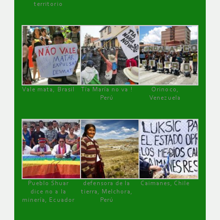
territorio
Vale mata, Brasil
Tía María no va !
Orinoco,
Perú
Venezuela
Pueblo Shuar
defensora de la
Caimanes, Chile
dice no a la
tierra, Melchora,
minería, Ecuador
Perú