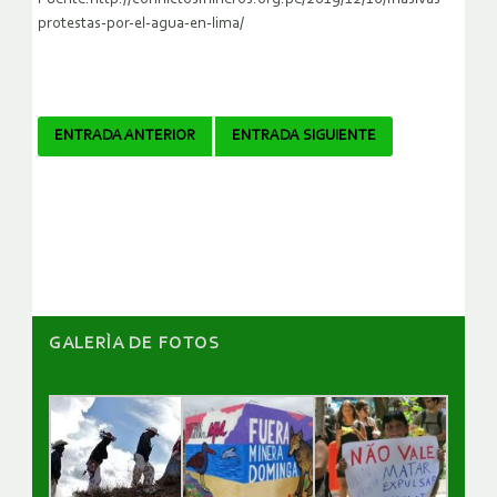
protestas-por-el-agua-en-lima/
Navegador
ENTRADA ANTERIOR
ENTRADA SIGUIENTE
de
artículos
GALERÌA DE FOTOS