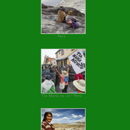
Perú
Tía María no va ! Perú