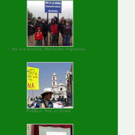
No a la minería , Bariloche, Argentina
PUEBLA, Pue, 27 Enero