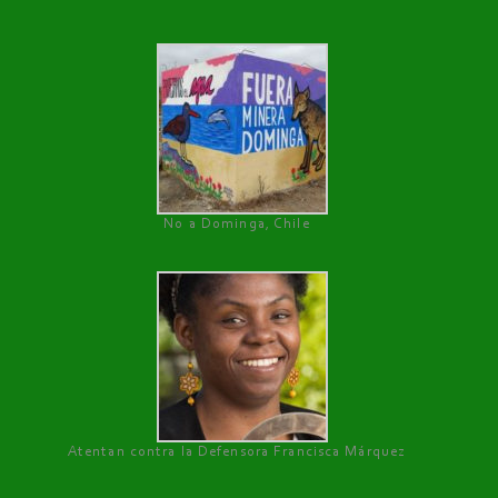
No a Dominga, Chile
Atentan contra la Defensora Francisca Márquez