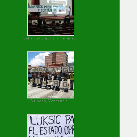
Valle del Elqui sin minería.
Orinoco, Venezuela