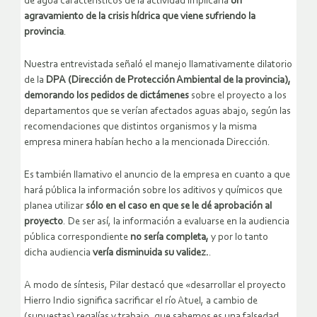
de agua característicos de la actividad implicaría
un
agravamiento de la crisis hídrica que viene sufriendo la
provincia
.
Nuestra entrevistada señaló el manejo llamativamente dilatorio
de la
DPA (Dirección de Protección Ambiental de la provincia),
demorando los pedidos de dictámenes
sobre el proyecto a los
departamentos que se verían afectados aguas abajo, según las
recomendaciones que distintos organismos y la misma
empresa minera habían hecho a la mencionada Dirección.
Es también llamativo el anuncio de la empresa en cuanto a que
hará pública la información sobre los aditivos y químicos que
planea utilizar
sólo en el caso en que se le dé aprobación al
proyecto
. De ser así, la información a evaluarse en la audiencia
pública correspondiente
no sería completa,
y por lo tanto
dicha audiencia
vería disminuida su validez.
.
A modo de síntesis, Pilar destacó que «desarrollar el proyecto
Hierro Indio significa sacrificar el río Atuel, a cambio de
(supuestas) regalías y trabajo, que sabemos es una falsedad