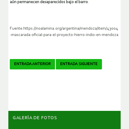
aún permanecen desaparecidos bajo el barro
.
Fuente:https://noalamina.org/argentina/mendoza/item/43004
-mascarada-oficial-para-el-proyecto-hierro-indio-en-mendoza
Navegador
ENTRADA ANTERIOR
ENTRADA SIGUIENTE
de
artículos
GALERÌA DE FOTOS