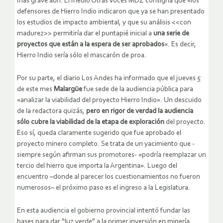
más grave aún. El medio Otras Voces MDZ consigna que «los
defensores de Hierro Indio indicaron que ya se han presentado
los estudios de impacto ambiental, y que su análisis <<con
madurez>> permitiría dar el puntapié inicial a
una serie de
proyectos que están a la espera de ser aprobados
«. Es decir,
Hierro Indio sería sólo el mascarón de proa.
Por su parte, el diario Los Andes ha informado que el jueves 5
de este mes
Malargüe
fue sede de la audiencia pública para
«analizar la viabilidad del proyecto Hierro Indio». Un descuido
de la redactora quizás,
pero en rigor de verdad la audiencia
sólo cubre la viabilidad de la etapa de exploración
del proyecto.
Eso sí, queda claramente sugerido que fue aprobado el
proyecto minero completo. Se trata de un yacimiento que -
siempre según afirman sus promotores- «podría reemplazar un
tercio del hierro que importa la Argentina». Luego del
encuentro –donde al parecer los cuestionamientos no fueron
numerosos– el próximo paso es el ingreso a la Legislatura.
En esta audiencia el gobierno provincial intentó fundar las
bases para dar “luz verde” a la primer inversión en minería