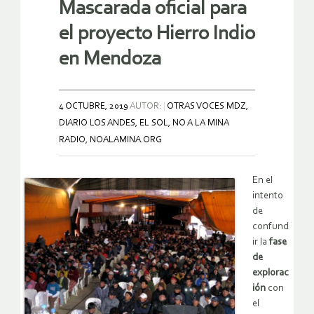
Mascarada oficial para
el proyecto Hierro Indio
en Mendoza
4 OCTUBRE, 2019
AUTOR:
OTRAS VOCES MDZ,
DIARIO LOS ANDES, EL SOL, NO A LA MINA
RADIO, NOALAMINA.ORG
En el
intento
de
confund
ir la
fase
de
explorac
ión
con
el