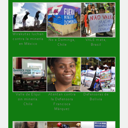
Wirakutas luchan
contra la minería
No a Dominga,
VALE mata,
en México
Chile
Brasil
Valle de Elqui
Atentan contra
Defensoras de
sin minería.
la Defensora
Bolivia
Chile
Francisca
Márquez