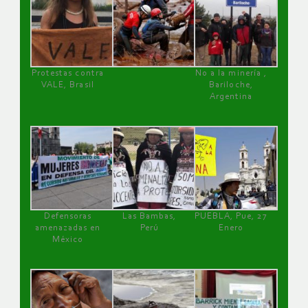
Protestas contra
No a la minería ,
VALE, Brasil
Bariloche,
Argentina
Defensoras
Las Bambas,
PUEBLA, Pue, 27
amenazadas en
Perú
Enero
México