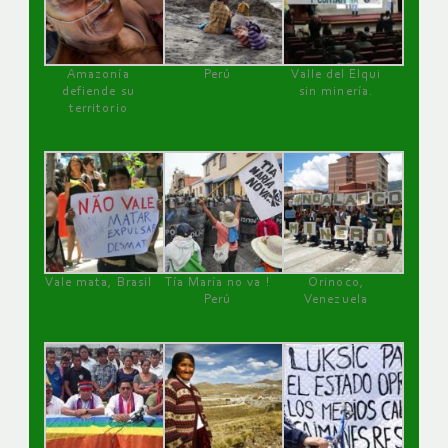
Amazonía
Perú
Valle del Elqui
defiende su
sin minería.
territorio
Vale mata, Brasil
Tía María no va !
Orinoco,
Perú
Venezuela