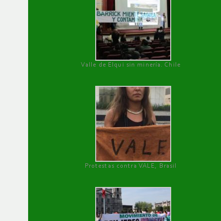
Valle de Elqui sin minería. Chile
Protestas contra VALE, Brasil