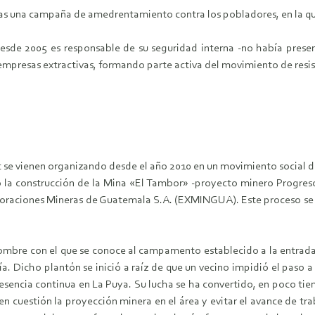
s una campaña de amedrentamiento contra los pobladores, en la que p
sde 2005 es responsable de su seguridad interna -no había presen
 empresas extractivas, formando parte activa del movimiento de resi
se vienen organizando desde el año 2010 en un movimiento social de r
ió la construcción de la Mina «El Tambor» -proyecto minero Progre
raciones Mineras de Guatemala S.A. (EXMINGUA). Este proceso se vio
nombre con el que se conoce al campamento establecido a la entrada 
ía. Dicho plantón se inició a raíz de que un vecino impidió el paso 
esencia continua en La Puya. Su lucha se ha convertido, en poco tie
en cuestión la proyección minera en el área y evitar el avance de tr