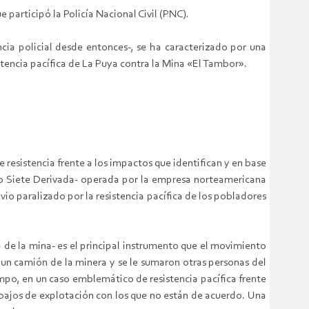
articipó la Policía Nacional Civil (PNC).
cia policial desde entonces-, se ha caracterizado por una
stencia pacífica de La Puya contra la Mina «El Tambor».
esistencia frente a los impactos que identifican y en base
so Siete Derivada- operada por la empresa norteamericana
 paralizado por la resistencia pacífica de los pobladores
de la mina- es el principal instrumento que el movimiento
a un camión de la minera y se le sumaron otras personas del
mpo, en un caso emblemático de resistencia pacífica frente
abajos de explotación con los que no están de acuerdo. Una