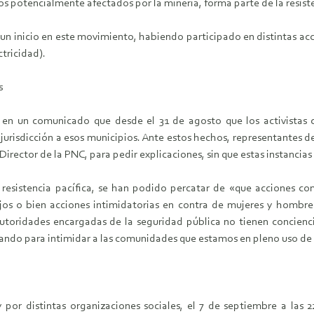
s potencialmente afectados por la minería, forma parte de la resist
 inicio en este movimiento, habiendo participado en distintas acci
ctricidad).
s
ó en un comunicado que desde el 31 de agosto que los activistas 
jurisdicción a esos municipios. Ante estos hechos, representantes 
ector de la PNC, para pedir explicaciones, sin que estas instancias pu
de resistencia pacífica, se han podido percatar de «que acciones 
alojos o bien acciones intimidatorias en contra de mujeres y ho
utoridades encargadas de la seguridad pública no tienen conciencia
lizando para intimidar a las comunidades que estamos en pleno uso de
r distintas organizaciones sociales, el 7 de septiembre a las 22