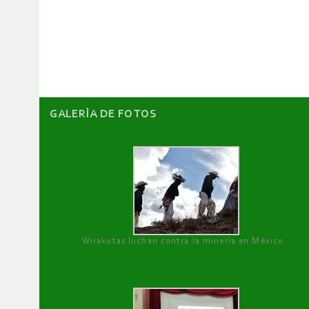
de
artículos
GALERÌA DE FOTOS
Wirakutas luchan contra la minería en México