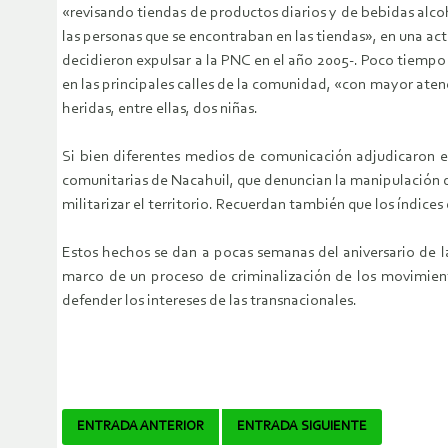
«revisando tiendas de productos diarios y de bebidas alcoh
las personas que se encontraban en las tiendas», en una ac
decidieron expulsar a la PNC en el año 2005-. Poco tiemp
en las principales calles de la comunidad, «con mayor aten
heridas, entre ellas, dos niñas.
Si bien diferentes medios de comunicación adjudicaron en
comunitarias de Nacahuil, que denuncian la manipulación d
militarizar el territorio. Recuerdan también que los índic
Estos hechos se dan a pocas semanas del aniversario de la
marco de un proceso de criminalización de los movimiento
defender los intereses de las transnacionales.
Navegador
ENTRADA ANTERIOR
ENTRADA SIGUIENTE