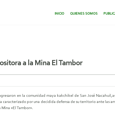
SALTAR AL CONTENIDO.
INICIO
QUIENES SOMOS
PUBLI
itora a la Mina El Tambor
ngresaron en la comunidad maya kakchikel de San José Nacahuil,as
ha caracterizado por una decidida defensa de su territorio ante las 
la Mina «El Tambor».