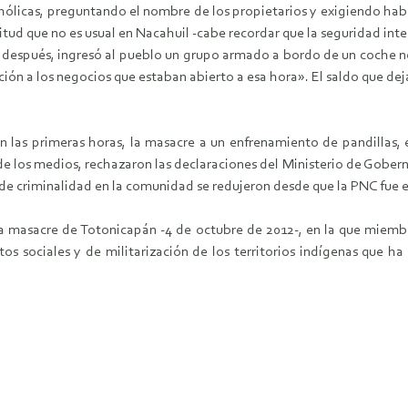
ólicas, preguntando el nombre de los propietarios y exigiendo habla
titud que no es usual en Nacahuil -cabe recordar que la seguridad int
o después, ingresó al pueblo un grupo armado a bordo de un coche n
ción a los negocios que estaban abierto a esa hora». El saldo que d
 las primeras horas, la masacre a un enfrenamiento de pandillas,
e los medios, rechazaron las declaraciones del Ministerio de Gobern
es de criminalidad en la comunidad se redujeron desde que la PNC fue 
 masacre de Totonicapán -4 de octubre de 2012-, en la que miembros
s sociales y de militarización de los territorios indígenas que ha 