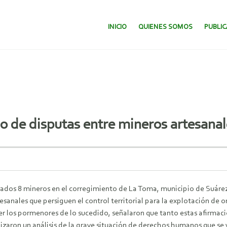
SALTAR AL CONTENIDO.
INICIO
QUIENES SOMOS
PUBLI
o de disputas entre mineros artesanal
esinados 8 mineros en el corregimiento de La Toma, municipio de Suáre
anales que persiguen el control territorial para la explotación de o
 los pormenores de lo sucedido, señalaron que tanto estas afirmacion
lizaron un análisis de la grave situación de derechos humanos que se