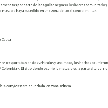
 amenazas por parte de las águilas negras a los líderes comunitarios,
la masacre haya sucedido en una zona de total control militar.
z Cauca
 trasportaban en dos vehículos y una moto, los hechos ocurrieron e
olombia*. El sitio donde ocurrió la masacre es la parte alta del río 
ombia.com/Masacre-anunciada-en-zona-minera