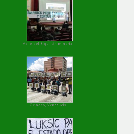
Valle del Elqui sin minería.
Orinoco, Venezuela