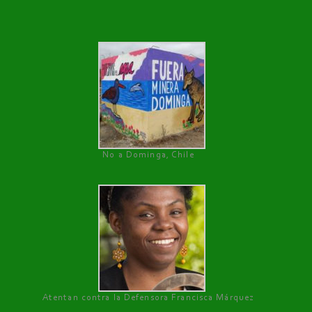
No a Dominga, Chile
Atentan contra la Defensora Francisca Márquez