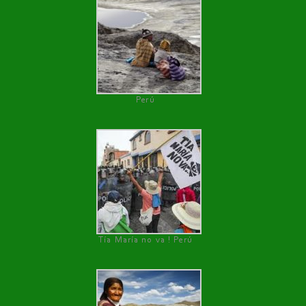
Perú
Tía María no va ! Perú