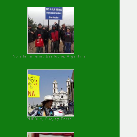
No a la minería , Bariloche, Argentina
PUEBLA, Pue, 27 Enero