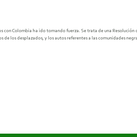
os con Colombia ha ido tomando fuerza. Se trata de una Resolución de
hos de los desplazados, y los autos referentes a las comunidades negr