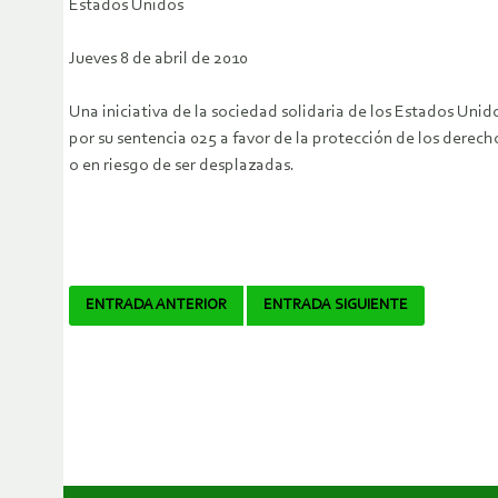
Estados Unidos
Jueves 8 de abril de 2010
Una iniciativa de la sociedad solidaria de los Estados Unid
por su sentencia 025 a favor de la protección de los derec
o en riesgo de ser desplazadas.
Navegador
ENTRADA ANTERIOR
ENTRADA SIGUIENTE
de
artículos