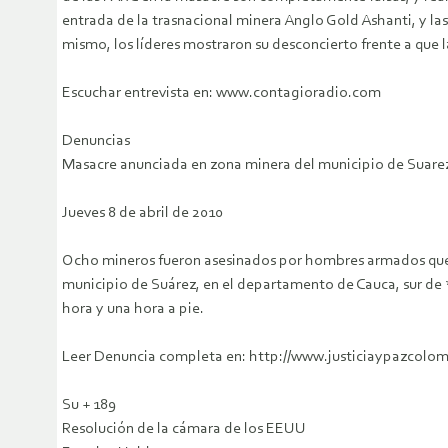
entrada de la trasnacional minera Anglo Gold Ashanti, y las
mismo, los líderes mostraron su desconcierto frente a que 
Escuchar entrevista en: www.contagioradio.com
Denuncias
Masacre anunciada en zona minera del municipio de Suare
Jueves 8 de abril de 2010
Ocho mineros fueron asesinados por hombres armados que se
municipio de Suárez, en el departamento de Cauca, sur de *C
hora y una hora a pie.
Leer Denuncia completa en: http://www.justiciaypazcol
Su + 189
Resolución de la cámara de los EEUU