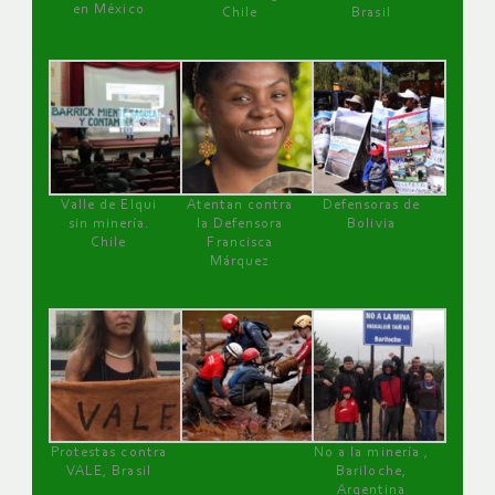
en México
Chile
Brasil
Valle de Elqui
Atentan contra
Defensoras de
sin minería.
la Defensora
Bolivia
Chile
Francisca
Márquez
Protestas contra
No a la minería ,
VALE, Brasil
Bariloche,
Argentina