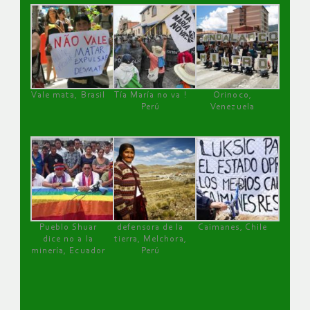
Vale mata, Brasil
Tía María no va !
Orinoco,
Perú
Venezuela
Pueblo Shuar
defensora de la
Caimanes, Chile
dice no a la
tierra, Melchora,
minería, Ecuador
Perú