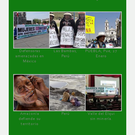
Defensoras
Las Bambas,
PUEBLA, Pue, 27
amenazadas en
Perú
Enero
México
Amazonía
Perú
Valle del Elqui
defiende su
sin minería.
territorio