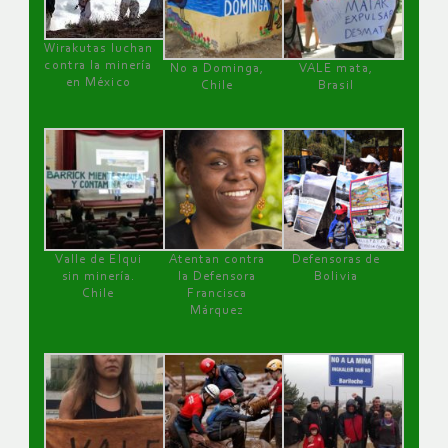
Wirakutas luchan
contra la minería
No a Dominga,
VALE mata,
en México
Chile
Brasil
Valle de Elqui
Atentan contra
Defensoras de
sin minería.
la Defensora
Bolivia
Chile
Francisca
Márquez