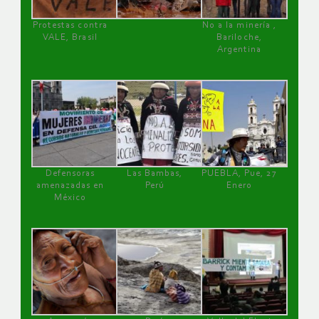
Protestas contra
No a la minería ,
VALE, Brasil
Bariloche,
Argentina
Defensoras
Las Bambas,
PUEBLA, Pue, 27
amenazadas en
Perú
Enero
México