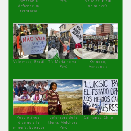
Amazonía
Perú
Valle del Elqui
defiende su
sin minería.
territorio
Vale mata, Brasil
Tía María no va !
Orinoco,
Perú
Venezuela
Pueblo Shuar
defensora de la
Caimanes, Chile
dice no a la
tierra, Melchora,
minería, Ecuador
Perú