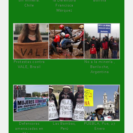
sin minería.
la Defensora
Bolivia
Chile
Francisca
Márquez
Protestas contra
No a la minería ,
VALE, Brasil
Bariloche,
Argentina
Defensoras
Las Bambas,
PUEBLA, Pue, 27
amenazadas en
Perú
Enero