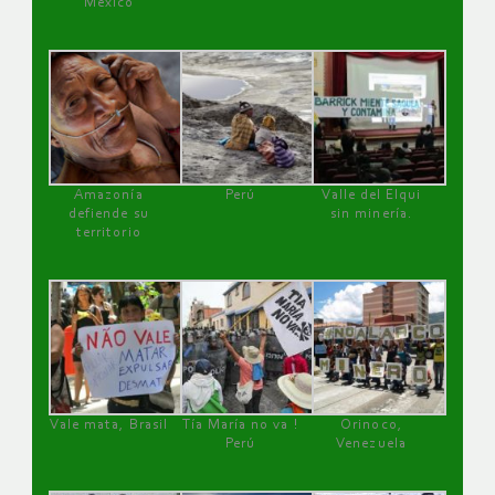
México
Amazonía
Perú
Valle del Elqui
defiende su
sin minería.
territorio
Vale mata, Brasil
Tía María no va !
Orinoco,
Perú
Venezuela