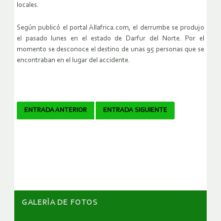
locales.
Según publicó el portal Allafrica.com, el derrumbe se produjo
el pasado lunes en el estado de Darfur del Norte. Por el
momento se desconoce el destino de unas 95 personas que se
encontraban en el lugar del accidente.
Navegador
ENTRADA ANTERIOR
ENTRADA SIGUIENTE
de
artículos
GALERÌA DE FOTOS