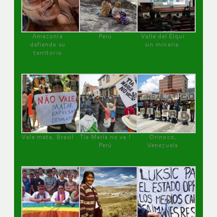
Amazonía
Perú
Valle del Elqui
defiende su
sin minería.
territorio
Vale mata, Brasil
Tía María no va !
Orinoco,
Perú
Venezuela