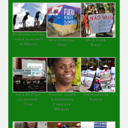
Wirakutas luchan
contra la minería
No a Dominga,
VALE mata,
en México
Chile
Brasil
Valle de Elqui
Atentan contra
Defensoras de
sin minería.
la Defensora
Bolivia
Chile
Francisca
Márquez