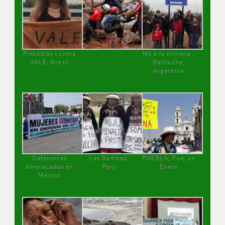
Protestas contra
No a la minería ,
VALE, Brasil
Bariloche,
Argentina
Defensoras
Las Bambas,
PUEBLA, Pue, 27
amenazadas en
Perú
Enero
México