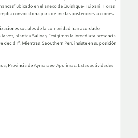
Chancas” ubicado en el anexo de Quishque-Huipani. Horas
plia convocatoria para definir las posteriores acciones.
anizaciones sociales de la comunidad han acordado
 la vez, plantea Salinas, “exigimos la inmediata presencia
e decidir”. Mientras, Saouthern Perù insiste en su posición
hua, Provincia de Aymaraes- Apurímac. Estas actividades