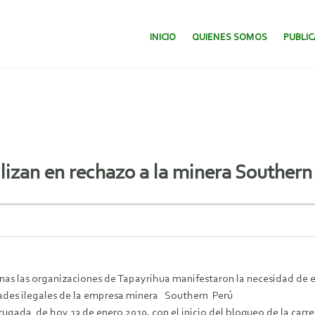
SALTAR AL CONTENIDO.
INICIO
QUIENES SOMOS
PUBLI
izan en rechazo a la minera Southern
as las organizaciones de Tapayrihua manifestaron la necesidad de en
dades ilegales de la empresa minera Southern Perú
ugada de hoy 13 de enero 2010, con el inicio del bloqueo de la ca