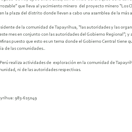
arrozable” que lleva al yacimiento minero del proyecto minero “Los 
la plaza del distrito donde llevan a cabo una asamblea de la más am
esidente de la comunidad de Tapayrihua, “las autoridades y las org
este mes en conjunto con las autoridades del Gobierno Regional”; y a
 Minas puesto que esto es un tema donde el Gobierno Central tiene qu
cia de las comunidades..
Perú realiza actividades de exploración en la comunidad de Tapayri
munidad, ni de las autoridades respectivas.
yrihua: 983-615049