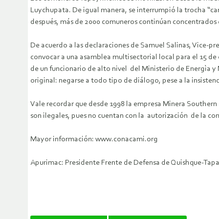
Luychupata. De igual manera, se interrumpió la trocha “c
después, más de 2000 comuneros continúan concentrados en 
De acuerdo a las declaraciones de Samuel Salinas, Vice-pr
convocar a una asamblea multisectorial local para el 15 de 
de un funcionario de alto nivel del Ministerio de Energìa y
original: negarse a todo tipo de diálogo, pese a la insisten
Vale recordar que desde 1998 la empresa Minera Southern 
son ilegales, pues no cuentan con la autorización de la co
Mayor información: www.conacami.org
Apurimac: Presidente Frente de Defensa de Quishque-Tapa