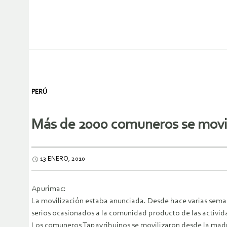
PERÚ
Más de 2000 comuneros se movil
13 ENERO, 2010
Apurimac:
La movilización estaba anunciada. Desde hace varias seman
serios ocasionados a la comunidad producto de las activi
Los comuneros Tapayrihuinos se movilizaron desde la madr