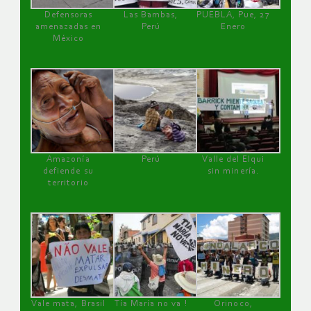
Defensoras
Las Bambas,
PUEBLA, Pue, 27
amenazadas en
Perú
Enero
México
Amazonía
Perú
Valle del Elqui
defiende su
sin minería.
territorio
Vale mata, Brasil
Tía María no va !
Orinoco,