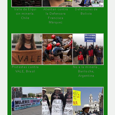
Valle de Elqui
Atentan contra
Defensoras de
sin minería.
la Defensora
Bolivia
Chile
Francisca
Márquez
Protestas contra
No a la minería ,
VALE, Brasil
Bariloche,
Argentina