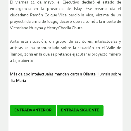
El viernes 22 de mayo, el Ejecutivo declaró el estado de
emergencia en la provincia de Islay. Ese mismo día el
ciudadano Ramón Colque Vilca perdió la vida, víctima de un
proyectil de arma de fuego, deceso que se sumó a la muerte de
Victoriano Huayna y Henry Checlla Chura.
Ante esta situación, un grupo de escritores, intelectuales y
artistas se ha pronunciado sobre la situación en el Valle de
Tambo, zona en la que se pretende ejecutar el proyecto minero
a tajo abierto.
Más de 200 intelectuales mandan carta a Ollanta Humala sobre
Tía María
Navegador
ENTRADA ANTERIOR
ENTRADA SIGUIENTE
de