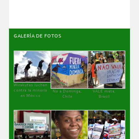
artículos
GALERÌA DE FOTOS
Wirakutas luchan
contra la minería
No a Dominga,
VALE mata,
en México
Chile
Brasil