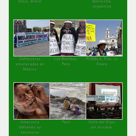
VALE, Brasil
Bariloche,
Argentina
Defensoras
Las Bambas,
PUEBLA, Pue, 27
amenazadas en
Perú
Enero
México
Amazonía
Perú
Valle del Elqui
defiende su
sin minería.
territorio