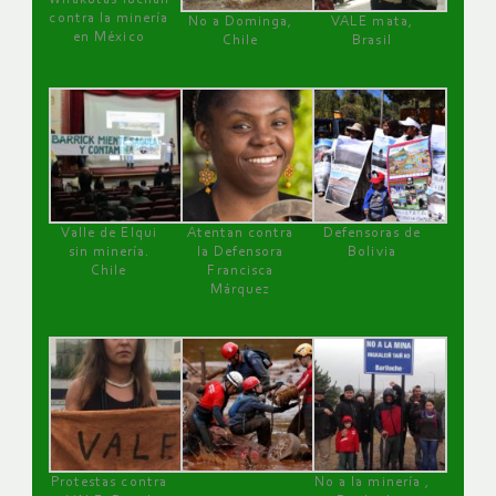
contra la minería
No a Dominga,
VALE mata,
en México
Chile
Brasil
Valle de Elqui
Atentan contra
Defensoras de
sin minería.
la Defensora
Bolivia
Chile
Francisca
Márquez
Protestas contra
No a la minería ,