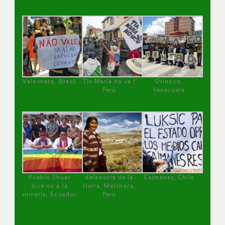
Vale mata, Brasil
Tía María no va !
Orinoco,
Perú
Venezuela
Pueblo Shuar
defensora de la
Caimanes, Chile
dice no a la
tierra, Melchora,
minería, Ecuador
Perú