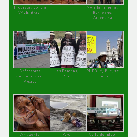
Protestas contra
No a la minería ,
VALE, Brasil
Bariloche,
Argentina
Defensoras
Las Bambas,
PUEBLA, Pue, 27
amenazadas en
Perú
Enero
México
Amazonía
Perú
Valle del Elqui