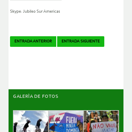
Skype: Jubileo Sur Americas
Navegador
ENTRADA ANTERIOR
ENTRADA SIGUIENTE
de
artículos
GALERÌA DE FOTOS