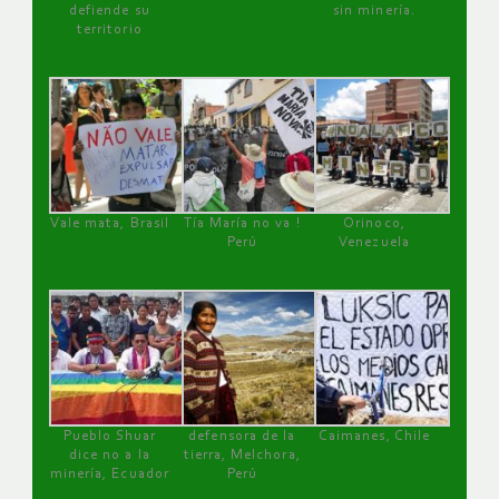
defiende su
sin minería.
territorio
Vale mata, Brasil
Tía María no va !
Orinoco,
Perú
Venezuela
Pueblo Shuar
defensora de la
Caimanes, Chile
dice no a la
tierra, Melchora,
minería, Ecuador
Perú