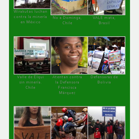
Wirakutas luchan
contra la minería
No a Dominga,
VALE mata,
en México
Chile
Brasil
Valle de Elqui
Atentan contra
Defensoras de
sin minería.
la Defensora
Bolivia
Chile
Francisca
Márquez