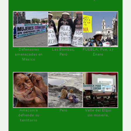
Defensoras
Las Bambas,
PUEBLA, Pue, 27
amenazadas en
Perú
Enero
México
Amazonía
Perú
Valle del Elqui
defiende su
sin minería.
territorio