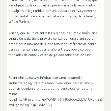
demostrar. Pero, al parecer, esto no les importa mucho, que
sus objetivos de grupo están por encima de la veracidad, el
prestigio y la legitimidad que una causa colectiva y derecho
fundamental, como el acceso al agua potable, debe tener”,
señaló Pariona.
Ariana, que se ubica entre las regiones de Lima y Junín, en el
centro del país, tiene previsto contar con una planta para
procesar un máximo de 2.000 toneladas métricas de cobre
para comenzar a producir al año entre 45.000 y 50.000
toneladas de cobre y cerca de 30.000 toneladas de zinc.
Fuente:https://www.infobae.com/america/medio-
ambiente/2019/12/12/mas-de-10-millones-de-peruanos-
podrian-quedarse-sin-agua-por-la-construccion-de-una-
mina/?
fbclid=IwAR3wLm9c5e0YOM8mI6rF8bBgu9ZEEW3Uk2mZZ
KwN9orpE0gTKgOiYvKtSQ4