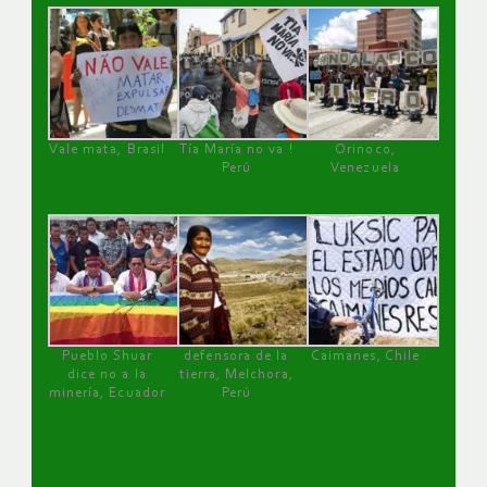
Vale mata, Brasil
Tía María no va !
Orinoco,
Perú
Venezuela
Pueblo Shuar
defensora de la
Caimanes, Chile
dice no a la
tierra, Melchora,
minería, Ecuador
Perú