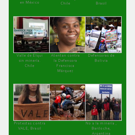
en México
Chile
Brasil
Valle de Elqui
Atentan contra
Defensoras de
sin minería.
la Defensora
Bolivia
Chile
Francisca
Márquez
Protestas contra
No a la minería ,
VALE, Brasil
Bariloche,
Argentina