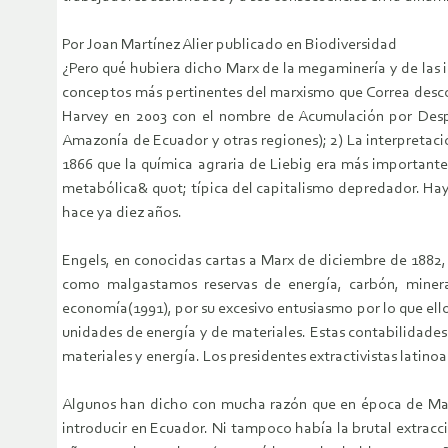
Por Joan Martínez Alier publicado en Biodiversidad
¿Pero qué hubiera dicho Marx de la megaminería y de las i
conceptos más pertinentes del marxismo que Correa desco
Harvey en 2003 con el nombre de Acumulación por Despose
Amazonía de Ecuador y otras regiones); 2) La interpretaci
1866 que la química agraria de Liebig era más importante
metabólica& quot; típica del capitalismo depredador. Hay
hace ya diez años.
Engels, en conocidas cartas a Marx de diciembre de 1882, 
como malgastamos reservas de energía, carbón, minera
economía(1991), por su excesivo entusiasmo por lo que ello
unidades de energía y de materiales. Estas contabilidade
materiales y energía. Los presidentes extractivistas latino
Algunos han dicho con mucha razón que en época de Marx 
introducir en Ecuador. Ni tampoco había la brutal extrac