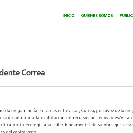
SALTAR AL CONTENIDO.
INICIO
QUIENES SOMOS
PUBLI
idente Correa
có la megaminería. En varias entrevistas, Correa, portavoz de la me
tró contrario a la explotación de recursos no renovables?» La re
rítica proto-ecologista un pilar fundamental de su obra que estab
ica del capitalismo.