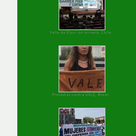
Valle de Elqui sin minería. Chile
Protestas contra VALE, Brasil