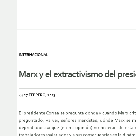
INTERNACIONAL
Marx y el extractivismo del pres
27 FEBRERO, 2013
El presidente Correa se pregunta dónde y cuándo Marx criti
preguntado, «a ver, señores marxistas, dónde Marx se mos
depredador aunque (en mi opinión) no hicieran de esta c
trabajadores asalariados y a sus consecuencias en la dinám