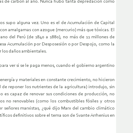
das de carbón al año. Nunca hubo tanta depredación como
 los supo alguna vez. Uno es el de Acumulación de Capital
, con amalgamas con azogue (mercurio) más que tóxicas. El
uano del Perú (de 1840 a 1880), no más de 11 millones de
r esa Acumulación por Desposesión o por Despojo, como la
r los daños ambientales.
para ver si se le paga menos, cuando el gobierno argentino
e energía y materiales en constante crecimiento, no hicieron
de reponer los nutrientes de la agricultura) introdujo, sin
no es capaz de renovar sus condiciones de producción, no
los no renovables (como los combustibles fósiles y otros
er señores marxistas, ¿qué dijo Marx del cambio climático
íficos definitivos sobre el tema son de Svante Arrhenius en