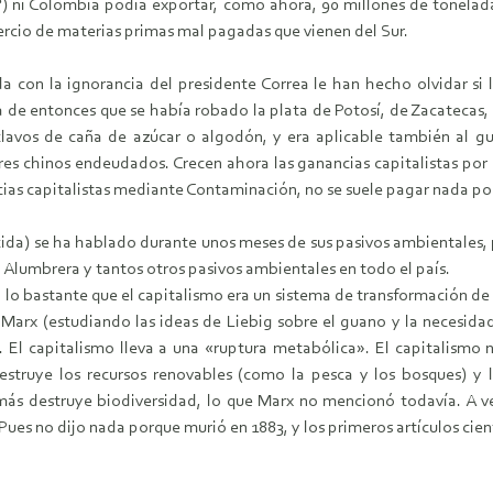
?) ni Colombia podía exportar, como ahora, 90 millones de tonela
rcio de materias primas mal pagadas que vienen del Sur.
 con la ignorancia del presidente Correa le han hecho olvidar si
ía de entonces que se había robado la plata de Potosí, de Zacatecas
lavos de caña de azúcar o algodón, y era aplicable también al g
res chinos endeudados. Crecen ahora las ganancias capitalistas po
as capitalistas mediante Contaminación, no se suele pagar nada po
cida) se ha hablado durante unos meses de sus pasivos ambientales, 
a Alumbrera y tantos otros pasivos ambientales en todo el país.
on lo bastante que el capitalismo era un sistema de transformación d
 Marx (estudiando las ideas de Liebig sobre el guano y la necesidad 
 El capitalismo lleva a una «ruptura metabólica». El capitalismo 
destruye los recursos renovables (como la pesca y los bosques) y 
más destruye biodiversidad, lo que Marx no mencionó todavía. A v
ues no dijo nada porque murió en 1883, y los primeros artículos cient