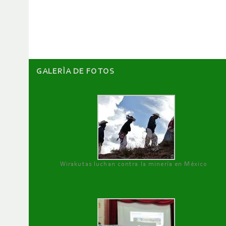
de
artículos
GALERÌA DE FOTOS
Wirakutas luchan contra la minería en México