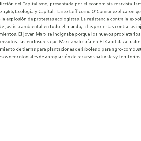
cción del Capitalismo, presentada por el economista marxista Jam
de 1986, Ecología y Capital. Tanto Leff como O’Connor explicaron qu
a explosión de protestas ecologistas. La resistencia contra la expol
justicia ambiental en todo el mundo, a las protestas contra las injust
entos. El joven Marx se indignaba porque los nuevos propietarios
rivados, las enclosures que Marx analizaría en El Capital. Actu
miento de tierras para plantaciones de árboles o para agro-combust
cesos neocoloniales de apropiación de recursos naturales y territori