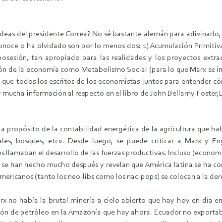
deas del presidente Correa? No sé bastante alemán para adivinarlo, 
noce o ha olvidado son por lo menos dos: 1) Acumulación Primitiva
sión, tan apropiado para las realidades y los proyectos extract
ón de la economía como Metabolismo Social (para lo que Marx se ins
 que todos los escritos de los economistas juntos para entender có
 mucha información al respecto en el libro de John Bellamy Foster,
a propósito de la contabilidad energética de la agricultura que ha
les, bosques, etc». Desde luego, se puede criticar a Marx y 
s llamaban el desarrollo de las fuerzas productivas. Incluso (economi
s se han hecho mucho después y revelan que América latina se ha 
americanos (tanto los neo-libs como los nac-pops) se colocan a la der
no había la brutal minería a cielo abierto que hay hoy en día en 
ción de petróleo en la Amazonía que hay ahora. Ecuador no exportab