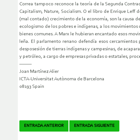
Correa tampoco reconoce la teoría de la Segunda Contradi
Capitalism, Nature, Socialism. O el libro de Enrique Leff 
(mal contado) crecimiento de la economía, son la causa de l
ecologismo de los pobres e indígenas, a los movimientos de 
bienes comunes. A Marx le hubieran encantado esos movimi
leña. El parlamento renano defendía esos cercamientos p
desposesión de tierras indígenas y campesinas, de acapara
y petróleo, a cargo de empresas privadas o estatales, pro
———
Joan Martínez Alier
ICTA-Universitat Autònoma de Barcelona
08193 Spain
Navegador
ENTRADA ANTERIOR
ENTRADA SIGUIENTE