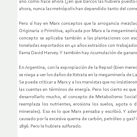
año como hace ahora (¿en qué barcos las hubiera puesto
ahora, nunca las metrópolis han dependido tanto del come
Pero sí hay en Marx conceptos que la arrogancia mezclada
Originaria o Primitiva, aplicada por Marx a la megaminer
concepto se aplicaba también a las plantaciones con esc
toneladas exportados en 40 años extraídos con trabajado
llama David Harvey. Y también hay Acumulación de gananci
En Argentina, con la expropiación de la Repsol (bien mere
se niega a ver los daños de Xstrata en la megaminería de L
Se puede criticar a Marx y a los marxistas que no insistier
las cuentas en términos de energía. Pero los cierto es que
desarrollarlo mucho, el concepto de Metabolismo Social.
reemplaza los nutrientes, erosiona los suelos, agota o 
minerales). Eso es lo que Marx pensaba y escribió. Y ade
causado por la excesiva quema de carbón, petróleo y gas? P
1896. Pero le hubiera sulfurado.