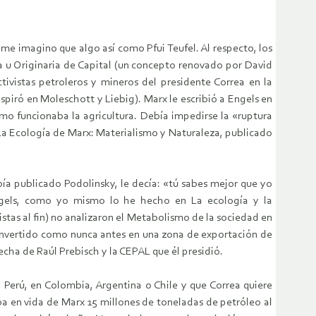
me imagino que algo así como Pfui Teufel. Al respecto, los
 u Originaria de Capital (un concepto renovado por David
ivistas petroleros y mineros del presidente Correa en la
piró en Moleschott y Liebig). Marx le escribió a Engels en
mo funcionaba la agricultura. Debía impedirse la «ruptura
La Ecología de Marx: Materialismo y Naturaleza, publicado
bía publicado Podolinsky, le decía: «tú sabes mejor que yo
Engels, como yo mismo lo he hecho en La ecología y la
stas al fin) no analizaron el Metabolismo de la sociedad en
convertido como nunca antes en una zona de exportación de
echa de Raúl Prebisch y la CEPAL que él presidió.
Perú, en Colombia, Argentina o Chile y que Correa quiere
a en vida de Marx 15 millones de toneladas de petróleo al