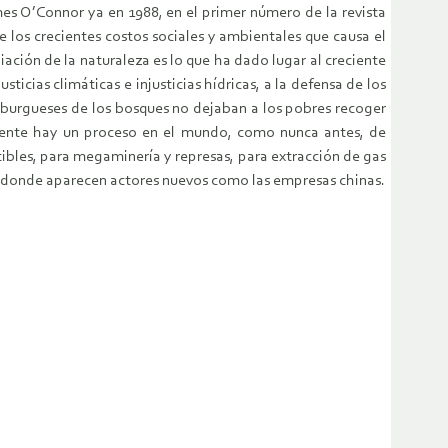
es O’Connor ya en 1988, en el primer número de la revista
e los crecientes costos sociales y ambientales que causa el
iación de la naturaleza es lo que ha dado lugar al creciente
icias climáticas e injusticias hídricas, a la defensa de los
 burgueses de los bosques no dejaban a los pobres recoger
almente hay un proceso en el mundo, como nunca antes, de
ibles, para megaminería y represas, para extracción de gas
os donde aparecen actores nuevos como las empresas chinas.