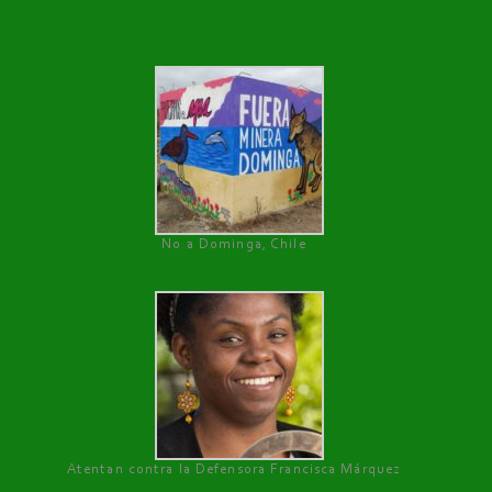
No a Dominga, Chile
Atentan contra la Defensora Francisca Márquez