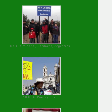
No a la minería , Bariloche, Argentina
PUEBLA, Pue, 27 Enero