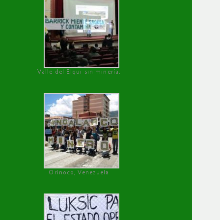
Valle del Elqui sin minería.
Orinoco, Venezuela