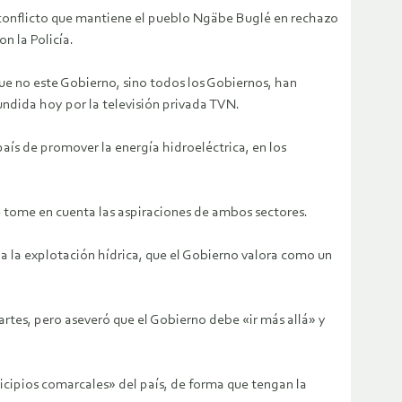
l conflicto que mantiene el pueblo Ngäbe Buglé en rechazo
n la Policía.
e no este Gobierno, sino todos los Gobiernos, han
undida hoy por la televisión privada TVN.
aís de promover la energía hidroeléctrica, en los
 tome en cuenta las aspiraciones de ambos sectores.
 a la explotación hídrica, que el Gobierno valora como un
artes, pero aseveró que el Gobierno debe «ir más allá» y
icipios comarcales» del país, de forma que tengan la