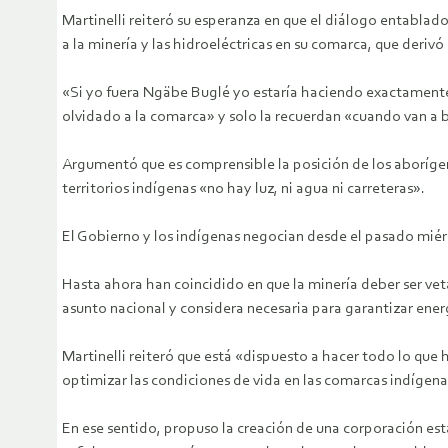
Martinelli reiteró su esperanza en que el diálogo entabla
a la minería y las hidroeléctricas en su comarca, que deriv
«Si yo fuera Ngäbe Buglé yo estaría haciendo exactamente
olvidado a la comarca» y solo la recuerdan «cuando van a b
Argumentó que es comprensible la posición de los aborígene
territorios indígenas «no hay luz, ni agua ni carreteras».
El Gobierno y los indígenas negocian desde el pasado miér
Hasta ahora han coincidido en que la minería deber ser vet
asunto nacional y considera necesaria para garantizar ener
Martinelli reiteró que está «dispuesto a hacer todo lo que
optimizar las condiciones de vida en las comarcas indígena
En ese sentido, propuso la creación de una corporación est