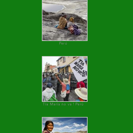
Perú
Tía María no va ! Perú