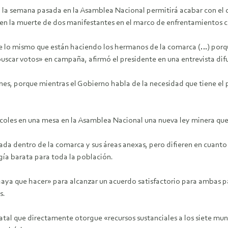
do la semana pasada en la Asamblea Nacional permitirá acabar con e
ó en la muerte de dos manifestantes en el marco de enfrentamientos co
 lo mismo que están haciendo los hermanos de la comarca (…) porqu
uscar votos» en campaña, afirmó el presidente en una entrevista dif
s, porque mientras el Gobierno habla de la necesidad que tiene el p
coles en una mesa en la Asamblea Nacional una nueva ley minera que
ada dentro de la comarca y sus áreas anexas, pero difieren en cuanto
gía barata para toda la población.
 haya que hacer» para alcanzar un acuerdo satisfactorio para ambas p
s.
atal que directamente otorgue «recursos sustanciales a los siete mun