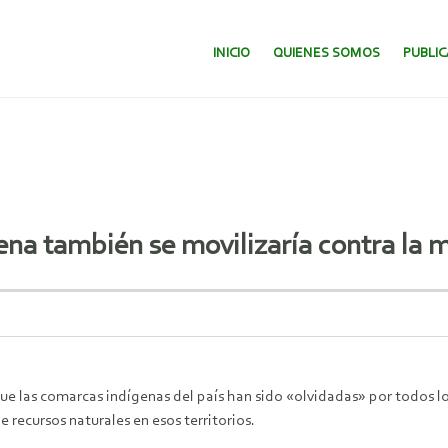
SALTAR AL CONTENIDO.
INICIO
QUIENES SOMOS
PUBLI
gena también se movilizaría contra la 
e las comarcas indígenas del país han sido «olvidadas» por todos los
 recursos naturales en esos territorios.