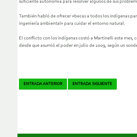
suficiente autonomía para resolver algunos de sus problem
También habló de ofrecer «becas a todos los indígenas para
ingeniería ambiental» para cuidar el entorno natural.
El conflicto con los indígenas costó a Martinelli este mes,
desde que asumió el poder en julio de 2009, según un sonde
Navegador
ENTRADA ANTERIOR
ENTRADA SIGUIENTE
de
artículos