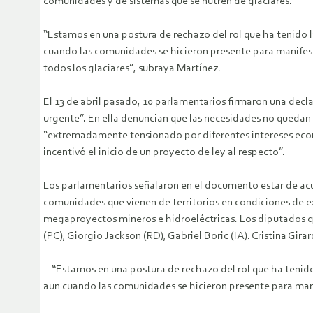
comunidades y de sistemas que se nutren de glaciares.
“Estamos en una postura de rechazo del rol que ha tenido 
cuando las comunidades se hicieron presente para manifesta
todos los glaciares”, subraya Martínez.
El 13 de abril pasado, 10 parlamentarios firmaron una decl
urgente”. En ella denuncian que las necesidades no quedan 
“extremadamente tensionado por diferentes intereses econ
incentivó el inicio de un proyecto de ley al respecto”.
Los parlamentarios señalaron en el documento estar de acu
comunidades que vienen de territorios en condiciones de ex
megaproyectos mineros e hidroeléctricas. Los diputados que
(PC), Giorgio Jackson (RD), Gabriel Boric (IA). Cristina Gira
“Estamos en una postura de rechazo del rol que ha tenido
aun cuando las comunidades se hicieron presente para mani