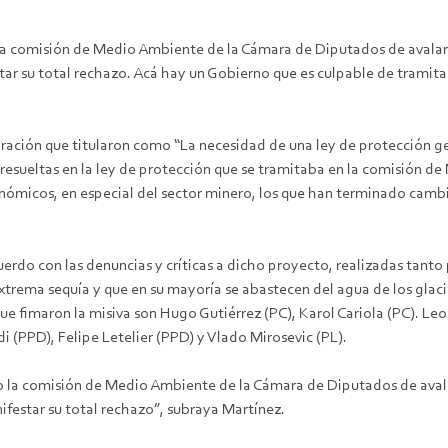
la comisión de Medio Ambiente de la Cámara de Diputados de avalar e
r su total rechazo. Acá hay un Gobierno que es culpable de tramitar 
aración que titularon como “La necesidad de una ley de protección ge
resueltas en la ley de protección que se tramitaba en la comisión de
ómicos, en especial del sector minero, los que han terminado camb
erdo con las denuncias y críticas a dicho proyecto, realizadas tant
trema sequía y que en su mayoría se abastecen del agua de los glacia
 fimaron la misiva son Hugo Gutiérrez (PC), Karol Cariola (PC). Leon
rdi (PPD), Felipe Letelier (PPD) y Vlado Mirosevic (PL).
 la comisión de Medio Ambiente de la Cámara de Diputados de avalar
festar su total rechazo”, subraya Martínez.