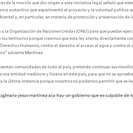
res de la moción que dio origen a esta iniciativa legal señaló que est
ance sustantivo que experimentó el proyecto y la voluntad política qu
iental y, en particular, en materia de protección y preservación de lo
 a la Organización de Naciones Unidas (ONU) para que puedan ejercer
 los territorios porque creemos que esta ley atenta directamente cont
Derechos Humanos, contra el derecho al acceso al agua y contra el d
ura” advierte Martínez.
sentan comunidades de todo el país, pretende continuar sus moviliz
 una entidad mediocre y liviana en este país, para que no se apruebe
a la última instancia porque nosotros no podemos permitir que se lega
19/maria-jesus-martinez-aca-hay-un-gobierno-que-es-culpable-de-tra