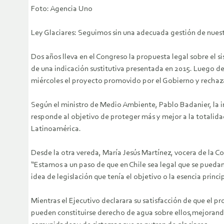
Foto: Agencia Uno
Ley Glaciares: Seguimos sin una adecuada gestión de nues
Dos años lleva en el Congreso la propuesta legal sobre el 
de una indicación sustitutiva presentada en 2015. Luego d
miércoles el proyecto promovido por el Gobierno y rechaz
Según el ministro de Medio Ambiente, Pablo Badanier, la i
responde al objetivo de proteger más y mejor a la totalidad
Latinoamérica.
Desde la otra vereda, María Jesús Martínez, vocera de la C
“Estamos a un paso de que en Chile sea legal que se puedan
idea de legislación que tenía el objetivo o la esencia princ
Mientras el Ejecutivo declarara su satisfacción de que el p
pueden constituirse derecho de agua sobre ellos,mejorando 