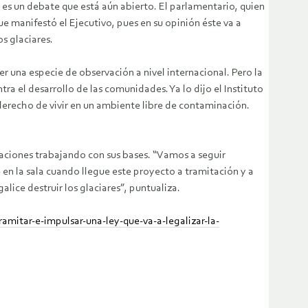
e es un debate que está aún abierto. El parlamentario, quien
e manifestó el Ejecutivo, pues en su opinión éste va a
s glaciares.
 una especie de observación a nivel internacional. Pero la
ra el desarrollo de las comunidades. Ya lo dijo el Instituto
erecho de vivir en un ambiente libre de contaminación.
aciones trabajando con sus bases. “Vamos a seguir
 en la sala cuando llegue este proyecto a tramitación y a
lice destruir los glaciares”, puntualiza.
mitar-e-impulsar-una-ley-que-va-a-legalizar-la-