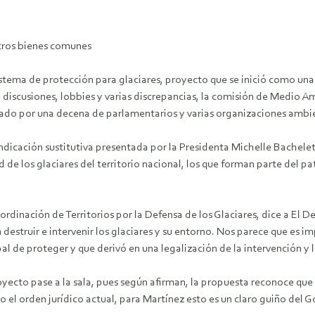
tros bienes comunes
sistema de protección para glaciares, proyecto que se inició como una
e discusiones, lobbies y varias discrepancias, la comisión de Medio 
ado por una decena de parlamentarios y varias organizaciones ambie
ndicación sustitutiva presentada por la Presidenta Michelle Bachele
 de los glaciares del territorio nacional, los que forman parte del p
oordinación de Territorios por la Defensa de los Glaciares, dice a El
 destruir e intervenir los glaciares y su entorno. Nos parece que e
ipal de proteger y que derivó en una legalización de la intervención y 
royecto pase a la sala, pues según afirman, la propuesta reconoce que 
el orden jurídico actual, para Martínez esto es un claro guiño del G