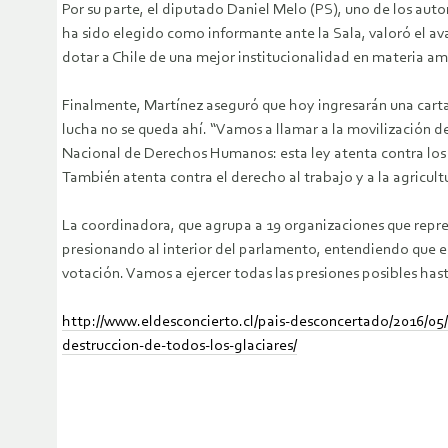
Por su parte, el diputado Daniel Melo (PS), uno de los auto
ha sido elegido como informante ante la Sala, valoró el av
dotar a Chile de una mejor institucionalidad en materia amb
Finalmente, Martínez aseguró que hoy ingresarán una carta
lucha no se queda ahí. “Vamos a llamar a la movilización de
Nacional de Derechos Humanos: esta ley atenta contra los 
También atenta contra el derecho al trabajo y a la agricult
La coordinadora, que agrupa a 19 organizaciones que repre
presionando al interior del parlamento, entendiendo que es
votación. Vamos a ejercer todas las presiones posibles hast
http://www.eldesconcierto.cl/pais-desconcertado/2016/05/
destruccion-de-todos-los-glaciares/