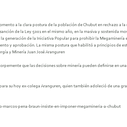
omento a la clara postura de la población de Chubut en rechazo a la 
 sanción de la Ley 5001 en el mismo año, en la masiva y sostenida mo
 la generación de la Iniciativa Popular para prohibir la Megaminería
ento y aprobación. La misma postura que habilitó a principios de es
ergía y Minería Juan José Aranguren
n torpemente que las decisiones sobre minería pueden definirse en un
o para su hoy ex-colega Aranguren, quien también adoleció de una grav
20-marcos-pena-braun-insiste-en-imponer-megamineria-a-chubut