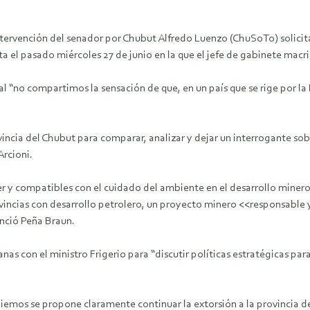
tervención del senador por Chubut Alfredo Luenzo (ChuSoTo) solicitan
alta el pasado miércoles 27 de junio en la que el jefe de gabinete mac
l “no compartimos la sensación de que, en un país que se rige por 
ovincia del Chubut para comparar, analizar y dejar un interrogante so
Arcioni.
 y compatibles con el cuidado del ambiente en el desarrollo minero
vincias con desarrollo petrolero, un proyecto minero <<responsable 
unció Peña Braun.
as con el ministro Frigerio para “discutir políticas estratégicas par
mos se propone claramente continuar la extorsión a la provincia de 