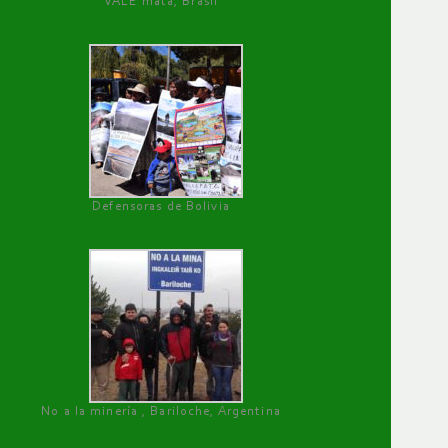
VALE mata, Brasil
Defensoras de Bolivia
No a la minería , Bariloche, Argentina