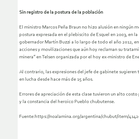
Sin registro de la postura de la población
El ministro Marcos Peña Braun no hizo alusión en ningún m
postura expresada en el plebiscito de Esquel en 2003, en la
gobernador Martín Buzzi a lo largo de todo el año 2012, en
acciones y movilizaciones que aún hoy reclaman su tratami
minera” en Telsen organizada por el hoy ex-ministro de En
Al contrario, las expresiones del jefe de gabinete sugiere
en lucha desde hace más de 15 años.
Errores de apreciación de esta clase tuvieron un alto cost
y la constancia del heroico Pueblo chubutense.
Fuente:https://noalamina.org/argentina/chubut/item/414