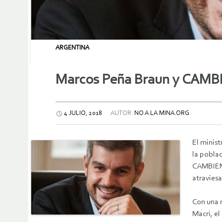
ARGENTINA
Marcos Peña Braun y CAMBI
4 JULIO, 2018
AUTOR:
NO A LA MINA.ORG
El minis
la poblac
CAMBIEMOS
atraviesa
Con una 
Macri, el