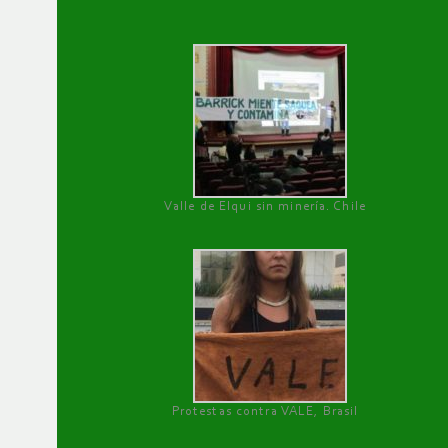
Valle de Elqui sin minería. Chile
Protestas contra VALE, Brasil