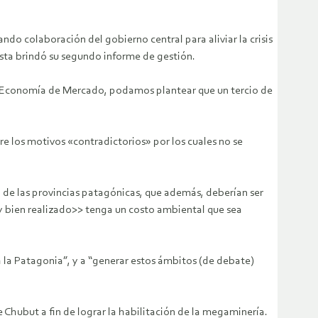
do colaboración del gobierno central para aliviar la crisis
rista brindó su segundo informe de gestión.
la Economía de Mercado, podamos plantear que un tercio de
bre los motivos «contradictorios» por los cuales no se
 de las provincias patagónicas, que además, deberían ser
y bien realizado>> tenga un costo ambiental que sea
a la Patagonia”, y a “generar estos ámbitos (de debate)
Chubut a fin de lograr la habilitación de la megaminería.