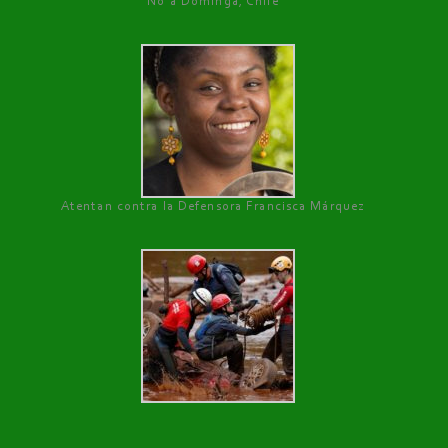
No a Dominga, Chile
Atentan contra la Defensora Francisca Márquez