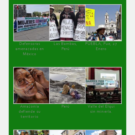
Defensoras
Las Bambas,
PUEBLA, Pue, 27
amenazadas en
Perú
Enero
México
Amazonía
Perú
Valle del Elqui
defiende su
sin minería.
territorio