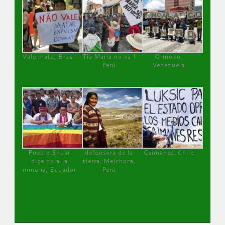
Vale mata, Brasil
Tía María no va !
Orinoco,
Perú
Venezuela
Pueblo Shuar
defensora de la
Caimanes, Chile
dice no a la
tierra, Melchora,
minería, Ecuador
Perú