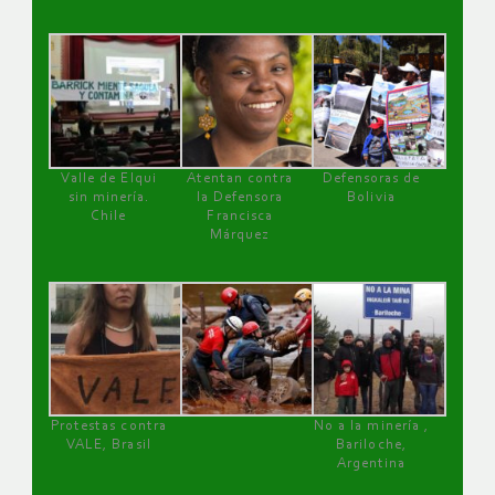
Valle de Elqui
Atentan contra
Defensoras de
sin minería.
la Defensora
Bolivia
Chile
Francisca
Márquez
Protestas contra
No a la minería ,
VALE, Brasil
Bariloche,
Argentina