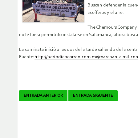
Buscan defender la cuenc
acuíferos y el aire.
The Chemours Company tie
no le fuera permitido instalarse en Salamanca, ahora busca 
La caminata inició a las dos de la tarde saliendo de la cent
Fuente:
http://periodicocorreo.com.mx/marchan-2-mil-contr
Navegador
ENTRADA ANTERIOR
ENTRADA SIGUIENTE
de
artículos