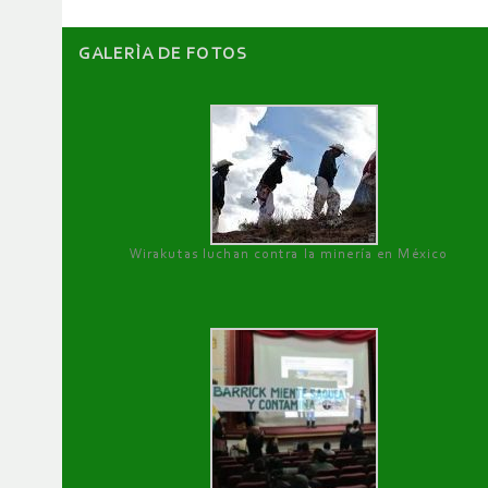
GALERÌA DE FOTOS
Wirakutas luchan contra la minería en México