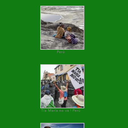
Perú
Tía María no va ! Perú