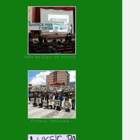
Valle del Elqui sin minería.
Orinoco, Venezuela