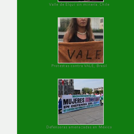
Valle de Elqui sin minería. Chile
Protestas contra VALE, Brasil
Defensoras amenazadas en México