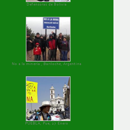
Defensoras de Bolivia
No a la minería , Bariloche, Argentina
PUEBLA, Pue, 27 Enero