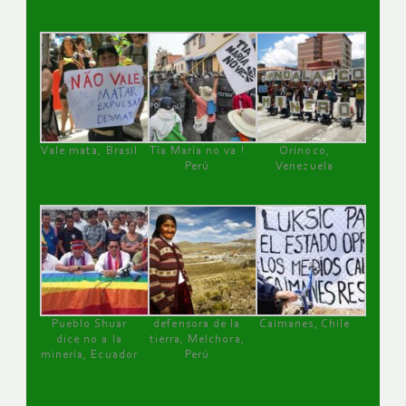
Vale mata, Brasil
Tía María no va !
Orinoco,
Perú
Venezuela
Pueblo Shuar
defensora de la
Caimanes, Chile
dice no a la
tierra, Melchora,
minería, Ecuador
Perú