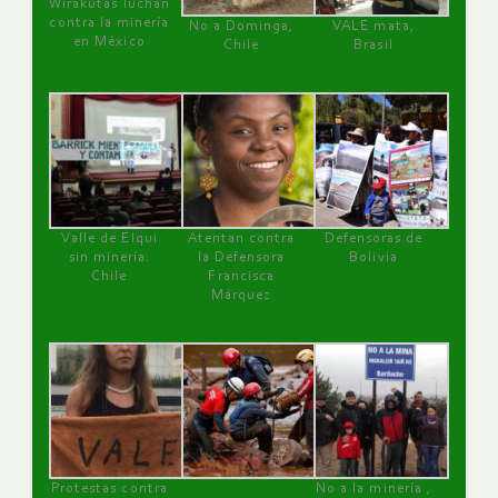
Wirakutas luchan
contra la minería
No a Dominga,
VALE mata,
en México
Chile
Brasil
Valle de Elqui
Atentan contra
Defensoras de
sin minería.
la Defensora
Bolivia
Chile
Francisca
Márquez
Protestas contra
No a la minería ,