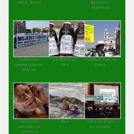
VALE, Brasil
Bariloche,
Argentina
Defensoras
Las Bambas,
PUEBLA, Pue, 27
amenazadas en
Perú
Enero
México
Amazonía
Perú
Valle del Elqui
defiende su
sin minería.
territorio