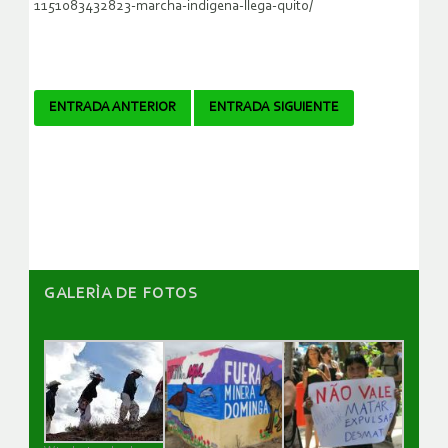
1151083432823-marcha-indigena-llega-quito/
Navegador
ENTRADA ANTERIOR
ENTRADA SIGUIENTE
de
artículos
GALERÌA DE FOTOS