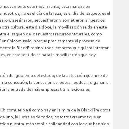
dece nuevamente este movimiento, esta marcha en
nosotros, no es el día de la raza, es el día del saqueo, es el
rrasaron, asesinaron, secuestraron y sometieron a nuestros
otra cultura, este día doce, la movilización se da en este
ra el saqueo de los nuestros recursos naturales, como
quí en Chicomuselo, porque precisamente el proceso de
amente la BlackFire sino toda empresa que quiera intentar
s, en este sentido se basa la movilización que hoy
ción del gobierno del estado; de la actuación que hizo de
la concesión, la concesión es federal, es decir, si ganan el
itir la entrada de más empresas transnacionales,
 Chicomuselo así como hay en la mira de la BlackFire otros
s de uno, la lucha es de todos, nosotros creemos que en
ntido nuestra más amplia solidaridad con los que han sido