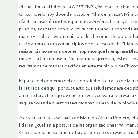
Al cuestionar al líder de la OCEZ CNPA, Wilmar Joachin L
Chicomuselo hoy doce de octubre, “día de la raza”. Mira para e
día de la invasión de los españoles a América Latina, es el 
pueblos, acabaron con su cultura con su lengua con toda esa
marco y se da en este municipio de Chicomuselo porque ha 
están ahora en otros municipios de este estado de Chiapas,
resistencia no se va a detener, supimos que la empresa Bl
meterse a Chicomuselo. No lo vamos a permitir, este es un
realizamos de manera pacífica en este municipio de Chico
El papel del gobierno del estado y federal en esto de la m
la retirada de aquí, por supuesto que saludamos esa decisión
amparo hay el riesgo de que otra vez vuelvan a regresar a 
saqueadoras de nuestros recursos naturales y de la biodive
A casi un año del asesinato de Mariano Abarca Roblero, el 
líderes, ¿cuál es la postura de las organizaciones? Wilmar 
Chicomuselo no solamente hay un proceso de resistencia de