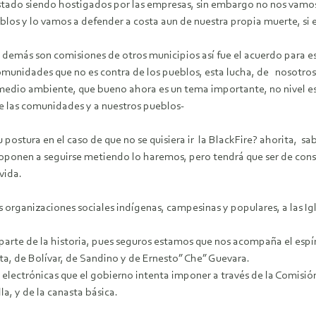
ado siendo hostigados por las empresas, sin embargo no nos vamos 
los y lo vamos a defender a costa aun de nuestra propia muerte, si e
s demás son comisiones de otros municipios así fue el acuerdo para 
comunidades que no es contra de los pueblos, esta lucha, de nosotros
medio ambiente, que bueno ahora es un tema importante, no nivel es
e las comunidades y a nuestros pueblos-
 postura en el caso de que no se quisiera ir la BlackFire? ahorita, 
se oponen a seguirse metiendo lo haremos, pero tendrá que ser de c
vida.
 organizaciones sociales indígenas, campesinas y populares, a las Igl
parte de la historia, pues seguros estamos que nos acompaña el espír
ata, de Bolívar, de Sandino y de Ernesto” Che” Guevara.
 electrónicas que el gobierno intenta imponer a través de la Comisión
la, y de la canasta básica.