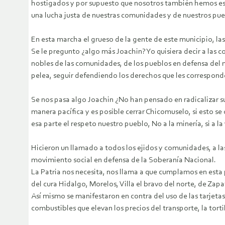
hostigados y por supuesto que nosotros también hemos est
una lucha justa de nuestras comunidades y de nuestros pueb
En esta marcha el grueso de la gente de este municipio, la
Se le pregunto ¿algo más Joachin? Yo quisiera decir a las 
nobles de las comunidades, de los pueblos en defensa del 
pelea, seguir defendiendo los derechos que les correspond
Se nos pasa algo Joachin ¿No han pensado en radicalizar su
manera pacífica y es posible cerrar Chicomuselo, si esto 
esa parte el respeto nuestro pueblo, No a la minería, si a la 
Hicieron un llamado a todos los ejidos y comunidades, a las
movimiento social en defensa de la Soberanía Nacional.
La Patria nos necesita, nos llama a que cumplamos en esta 
del cura Hidalgo, Morelos, Villa el bravo del norte, de Zap
Así mismo se manifestaron en contra del uso de las tarjetas
combustibles que elevan los precios del transporte, la tortil