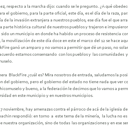
ópez, respecto a la marcha dijo: cuando se le pregunto. ¿A qué obe
l gobierno, para la parte oficial, este día, es el día de la raza, para 
día de la invasión extranjera a nuestros pueblos, ese día fue el que a
 parte histórica cultural de nuestros pueblos y trajeron e impusieron 
sido un municipio en donde ha habido un proceso de resistencia cont
 la movilización de este día doce en este el marco del 12 se hace a
ackFire ganó un amparo y no vamos a permitir que dé un paso, no sol
 acuerdo estamos consensando con los pueblos y las comunidades y e
muselo.
inera BlackFire ¿cuál es? Mira nosotros de entrada, saludamos la posi
 del gobierno, pero el gobierno del estado no tiene nada que ver con 
Chicomuselo y bueno, a la federación le decimos que lo vamos a perm
rsidad en este municipio y en nuestros municipios.
27 noviembre, hay amenazas contra el párroco de acá de la iglesia de
Joachin respondió: en torno a este tema de la minería, la lucha no e
 nuestra organización, sino de todas las organizaciones y en ese se