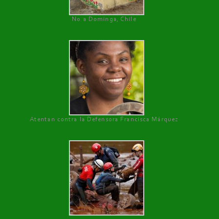
No a Dominga, Chile
Atentan contra la Defensora Francisca Márquez