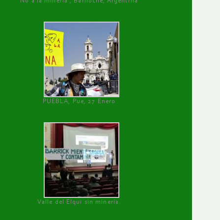
No a la minería , Bariloche, Argentina
PUEBLA, Pue, 27 Enero
Valle del Elqui sin minería.