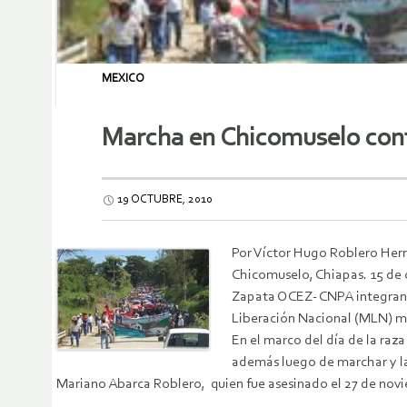
MEXICO
Marcha en Chicomuselo contr
19 OCTUBRE, 2010
Por Víctor Hugo Roblero He
Chicomuselo, Chiapas. 15 de 
Zapata OCEZ- CNPA integran
Liberación Nacional (MLN) mar
En el marco del día de la raza
además luego de marchar y lan
Mariano Abarca Roblero, quien fue asesinado el 27 de novi