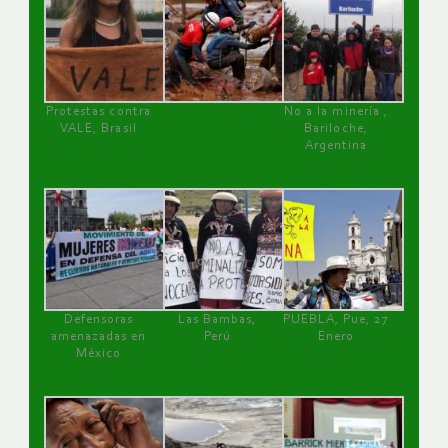
Protestas contra
No a la minería ,
VALE, Brasil
Bariloche,
Argentina
Defensoras
Las Bambas,
PUEBLA, Pue, 27
amenazadas en
Perú
Enero
México