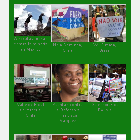
Wirakutas luchan
contra la minería
No a Dominga,
VALE mata,
en México
Chile
Brasil
Valle de Elqui
Atentan contra
Defensoras de
sin minería.
la Defensora
Bolivia
Chile
Francisca
Márquez