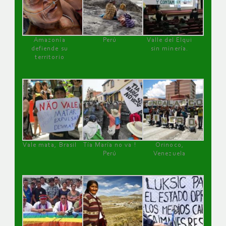
Amazonía
Perú
Valle del Elqui
defiende su
sin minería.
territorio
Vale mata, Brasil
Tía María no va !
Orinoco,
Perú
Venezuela