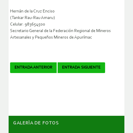
Hernán de la Cruz Enciso
(Tankar Rau-Rau Amaru)
Celular: 983654500
Secretario General de la Federación Regional de Mineros
Artesanales y Pequeños Mineros de Apurímac
Navegador
ENTRADA ANTERIOR
ENTRADA SIGUIENTE
de
artículos
GALERÌA DE FOTOS