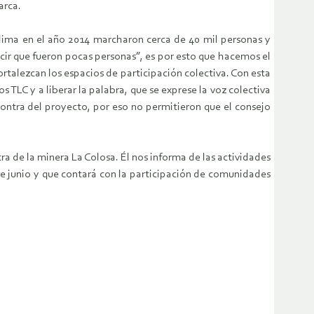
arca.
Tolima en el año 2014 marcharon cerca de 40 mil personas y
ecir que fueron pocas personas”, es por esto que hacemos el
fortalezcan los espacios de participación colectiva. Con esta
 TLC y a liberar la palabra, que se exprese la voz colectiva
contra del proyecto, por eso no permitieron que el consejo
a de la minera La Colosa. Él nos informa de las actividades
de junio y que contará con la participación de comunidades