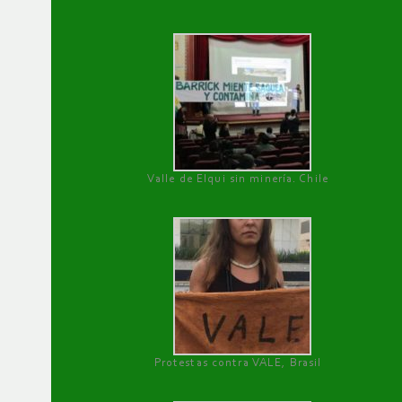
Valle de Elqui sin minería. Chile
Protestas contra VALE, Brasil