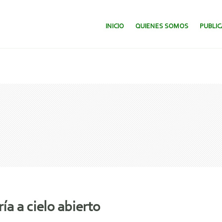
SALTAR AL CONTENIDO.
INICIO
QUIENES SOMOS
PUBLI
a a cielo abierto