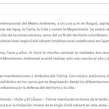
a internacional del Medio Ambiente, a las 2:00 p.m en Ibagué, capit
sa del Agua, la Tierra, la Vida y contra la Megaminería. Se estará
ción de las zonas mineras, cerca del 20 % del territorio colombiano
ultinacional Anglo Gold Ashanti (multinacional sudafricana) en Caja
10, hace 4 años. Al inicio la marcha carnaval se realizaba dos vec
el Movimiento Ambiental acordó realizar solo una marcha al año y d
as manifestaciones y símbolos del Tolima. Con música autóctona de
xhibidos en los carros que se desplazarán desde los diferentes mun
sfuerzos por la defensa del territorio y la vida.
a Honda – Huila y El Líbano – Tolima marcharán en horas de la tarde a
ncia por la titulación minera de la Anglo Gold Ashanti en esta zona;