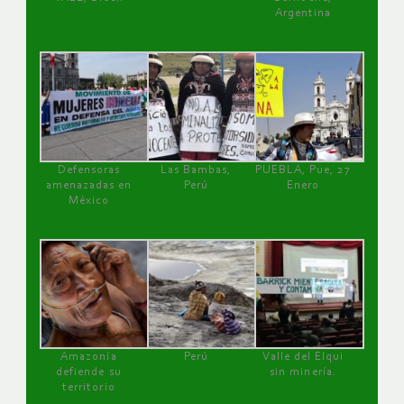
Argentina
Defensoras
Las Bambas,
PUEBLA, Pue, 27
amenazadas en
Perú
Enero
México
Amazonía
Perú
Valle del Elqui
defiende su
sin minería.
territorio