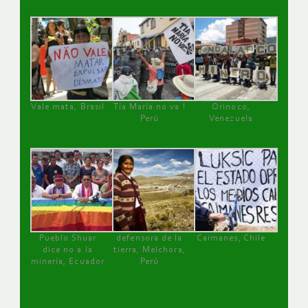
Vale mata, Brasil
Tía María no va !
Orinoco,
Perú
Venezuela
Pueblo Shuar
defensora de la
Caimanes, Chile
dice no a la
tierra, Melchora,
minería, Ecuador
Perú