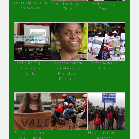
contra la minería
No a Dominga,
VALE mata,
en México
Chile
Brasil
Valle de Elqui
Atentan contra
Defensoras de
sin minería.
la Defensora
Bolivia
Chile
Francisca
Márquez
Protestas contra
No a la minería ,
VALE, Brasil
Bariloche,