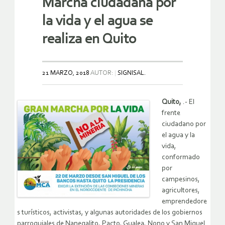
Marcha ciudadana por
la vida y el agua se
realiza en Quito
21 MARZO, 2018
AUTOR:
SIGNISAL.
Quito,
.- El
frente
ciudadano por
el agua y la
vida,
conformado
por
campesinos,
agricultores,
emprendedore
s turísticos, activistas, y algunas autoridades de los gobiernos
parroquiales de Nanegalito, Pacto, Gualea, Nono y San Miguel