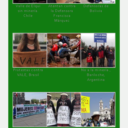
Valle de Elqui
Atentan contra
Defensoras de
sin minería.
la Defensora
Bolivia
Chile
Francisca
Márquez
Protestas contra
No a la minería ,
VALE, Brasil
Bariloche,
Argentina