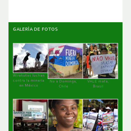
artículos
GALERÌA DE FOTOS
Wirakutas luchan
contra la minería
No a Dominga,
VALE mata,
en México
Chile
Brasil