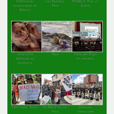
Defensoras
Las Bambas,
PUEBLA, Pue, 27
amenazadas en
Perú
Enero
México
Amazonía
Perú
Valle del Elqui
defiende su
sin minería.
territorio
Vale mata, Brasil
Tía María no va !
Orinoco,
Perú
Venezuela