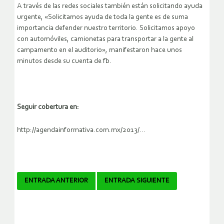
A través de las redes sociales también están solicitando ayuda
urgente, «Solicitamos ayuda de toda la gente es de suma
importancia defender nuestro territorio. Solicitamos apoyo
con automóviles, camionetas para transportar a la gente al
campamento en el auditorio», manifestaron hace unos
minutos desde su cuenta de fb.
Seguir cobertura en:
http://agendainformativa.com.mx/2013/…
Navegador
ENTRADA ANTERIOR
ENTRADA SIGUIENTE
de