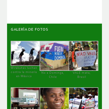
artículos
GALERÌA DE FOTOS
Wirakutas luchan
contra la minería
No a Dominga,
VALE mata,
en México
Chile
Brasil