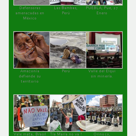
Defensoras
Las Bambas,
PUEBLA, Pue, 27
amenazadas en
Perú
Enero
México
Amazonía
Perú
Valle del Elqui
defiende su
sin minería.
territorio
Vale mata, Brasil
Tía María no va !
Orinoco,