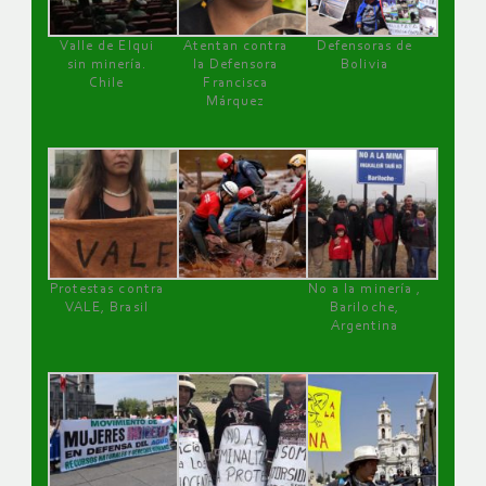
Valle de Elqui
Atentan contra
Defensoras de
sin minería.
la Defensora
Bolivia
Chile
Francisca
Márquez
Protestas contra
No a la minería ,
VALE, Brasil
Bariloche,
Argentina