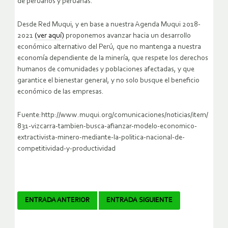
de peruanos y peruanas.
Desde Red Muqui, y en base a nuestra Agenda Muqui 2018-
2021
(ver aquí)
proponemos avanzar hacia un desarrollo
económico alternativo del Perú, que no mantenga a nuestra
economía dependiente de la minería, que respete los derechos
humanos de comunidades y poblaciones afectadas, y que
garantice el bienestar general, y no solo busque el beneficio
económico de las empresas.
Fuente:http://www.muqui.org/comunicaciones/noticias/item/
831-vizcarra-tambien-busca-afianzar-modelo-economico-
extractivista-minero-mediante-la-politica-nacional-de-
competitividad-y-productividad
Navegador
ENTRADA ANTERIOR
ENTRADA SIGUIENTE
de