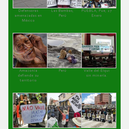
Defensoras
Las Bambas,
PUEBLA, Pue, 27
amenazadas en
Perú
Enero
México
Amazonía
Perú
Valle del Elqui
defiende su
sin minería.
territorio