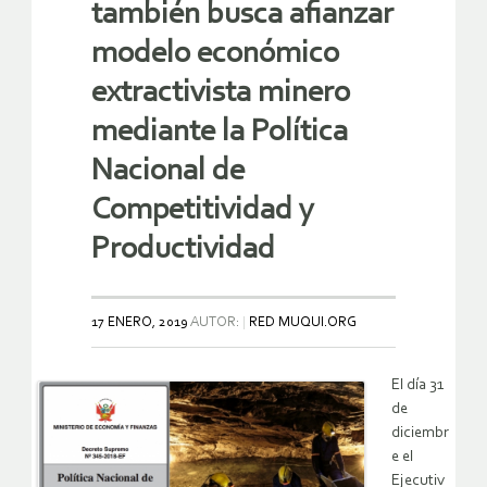
también busca afianzar
modelo económico
extractivista minero
mediante la Política
Nacional de
Competitividad y
Productividad
17 ENERO, 2019
AUTOR:
RED MUQUI.ORG
El día 31
de
diciembr
e el
Ejecutiv