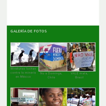
artículos
GALERÌA DE FOTOS
Wirakutas luchan
contra la minería
No a Dominga,
VALE mata,
en México
Chile
Brasil