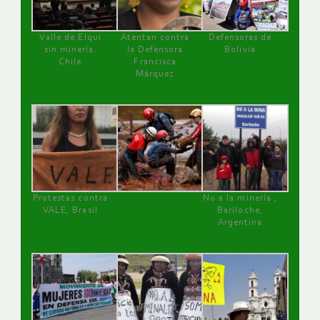
Valle de Elqui
Atentan contra
Defensoras de
sin minería.
la Defensora
Bolivia
Chile
Francisca
Márquez
Protestas contra
No a la minería ,
VALE, Brasil
Bariloche,
Argentina