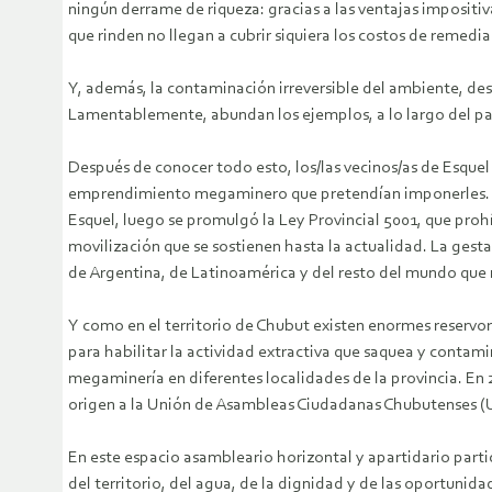
ningún derrame de riqueza: gracias a las ventajas impositi
que rinden no llegan a cubrir siquiera los costos de remedia
Y, además, la contaminación irreversible del ambiente, de
Lamentablemente, abundan los ejemplos, a lo largo del paí
Después de conocer todo esto, los/las vecinos/as de Esquel
emprendimiento megaminero que pretendían imponerles. En 
Esquel, luego se promulgó la Ley Provincial 5001, que prohí
movilización que se sostienen hasta la actualidad. La ges
de Argentina, de Latinoamérica y del resto del mundo que r
Y como en el territorio de Chubut existen enormes reservor
para habilitar la actividad extractiva que saquea y contam
megaminería en diferentes localidades de la provincia. En 
origen a la Unión de Asambleas Ciudadanas Chubutenses (
En este espacio asambleario horizontal y apartidario parti
del territorio, del agua, de la dignidad y de las oportunid