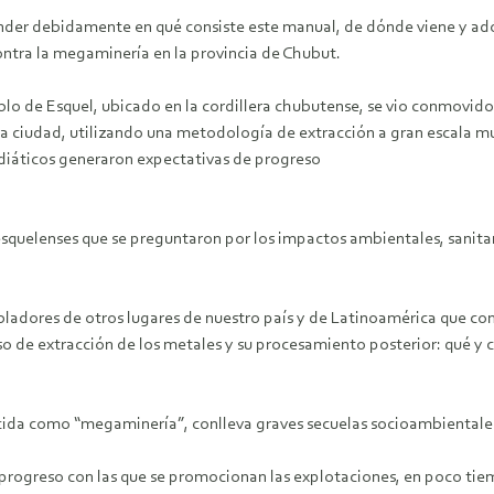
der debidamente en qué consiste este manual, de dónde viene y ad
contra la megaminería en la provincia de Chubut.
blo de Esquel, ubicado en la cordillera chubutense, se vio conmovid
a ciudad, utilizando una metodología de extracción a gran escala muy 
diáticos generaron expectativas de progreso
quelenses que se preguntaron por los impactos ambientales, sanitar
pobladores de otros lugares de nuestro país y de Latinoamérica que
so de extracción de los metales y su procesamiento posterior: qué y 
da como “megaminería”, conlleva graves secuelas socioambientales par
e progreso con las que se promocionan las explotaciones, en poco ti