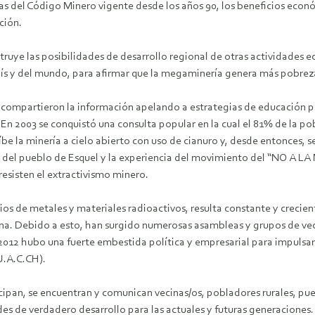
vas del Código Minero vigente desde los años 90, los beneficios econó
ción.
struye las posibilidades de desarrollo regional de otras actividades
s y del mundo, para afirmar que la megaminería genera más pobreza 
 compartieron la información apelando a estrategias de educación pop
2003 se conquistó una consulta popular en la cual el 81% de la pobl
be la minería a cielo abierto con uso de cianuro y, desde entonces, 
ta del pueblo de Esquel y la experiencia del movimiento del “NO A LA
esisten el extractivismo minero.
ios de metales y materiales radioactivos, resulta constante y crecien
ina. Debido a esto, han surgido numerosas asambleas y grupos de veci
2012 hubo una fuerte embestida política y empresarial para impulsar 
U.A.C.CH).
cipan, se encuentran y comunican vecinas/os, pobladores rurales, pueb
ades de verdadero desarrollo para las actuales y futuras generaciones.