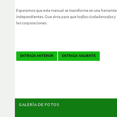
Esperamos que este manual se transforme en una herramien
independientes. Que sirva para que los/las ciudadanos/as y
las corporaciones.
Navegador
ENTRADA ANTERIOR
ENTRADA SIGUIENTE
de
artículos
GALERÌA DE FOTOS