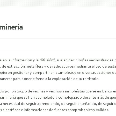
minería
a en la información y la difusión”, suelen decir los/las vecinos/as de
, de extracción metalífera y de radioactivos mediante el uso de susta
ieron gestionar y compartir en asambleas y en diversas acciones de
aneras para ponerle freno a la explotación de su territorio.
do por un grupo de vecinas y vecinos asambleístas que se embarcó en
gaminería que se han acumulado y complejizado durante más de quinc
esa necesidad de seguir aprendiendo, de seguir enseñando, de seguir 
 científicos e informaciones de fuentes comprobables y válidas.