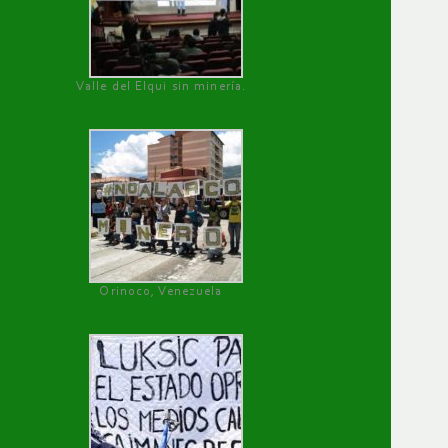
Valle del Elqui sin minería.
Orinoco, Venezuela