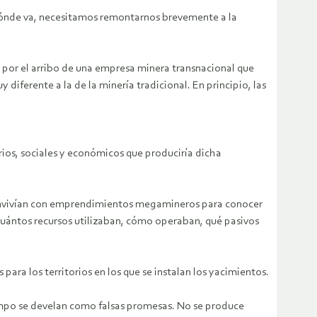
ónde va, necesitamos remontarnos brevemente a la
o por el arribo de una empresa minera transnacional que
diferente a la de la minería tradicional. En principio, las
ios, sociales y económicos que produciría dicha
 convivían con emprendimientos megamineros para conocer
cuántos recursos utilizaban, cómo operaban, qué pasivos
a los territorios en los que se instalan los yacimientos.
empo se develan como falsas promesas. No se produce