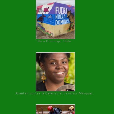
No a Dominga, Chile
Atentan contra la Defensora Francisca Márquez