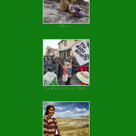
Perú
Tía María no va ! Perú