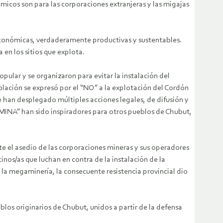
micos son para las corporaciones extranjeras y las migajas
 económicas, verdaderamente productivas y sustentables.
en los sitios que explota.
ular y se organizaron para evitar la instalación del
ación se expresó por el “NO” a la explotación del Cordón
se han desplegado múltiples acciones legales, de difusión y
 MINA” han sido inspiradores para otros pueblos de Chubut,
te el asedio de las corporaciones mineras y sus operadores
nos/as que luchan en contra de la instalación de la
la megaminería, la consecuente resistencia provincial dio
los originarios de Chubut, unidos a partir de la defensa