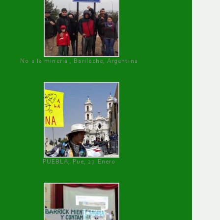
No a la minería , Bariloche, Argentina
PUEBLA, Pue, 27 Enero