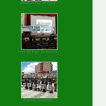
PUEBLA, Pue, 27 Enero
Valle del Elqui sin minería.
Orinoco, Venezuela