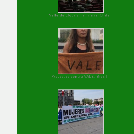
Valle de Elqui sin minería. Chile
Protestas contra VALE, Brasil