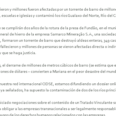
ieron y millones fueron afectadas por un torrente de barro de millo
, escuelas e iglesias y contaminó los ríos Gualaxo del Norte, Río del
se cumplirán dos años de la rotura de la presa de Fundão, en el muni
neral de hierro de la empresa Samarco Mineração S.A., una sociedad
A., formaron un torrente de barro que destruyó aldeas enteras, 349 cas
 fallecieron y millones de personas se vieron afectadas directa o in
 que se haga justicia.
l derrame de millones de metros cúbicos de barro (se estima que ent
ones de dólares – convierten a Mariana en el peor desastre del mundo
a nuestra red internacional CIDSE, estamos difundiendo un dossier on
ya señalados, ha supuesto la contaminación de dos de los ríos princip
iniciado negociaciones sobre el contenido de un Tratado Vinculante
a obligar a las empresas transnacionales a ser legalmente responsabl
 abusos de los derechos humanos relacionados con las empresas.