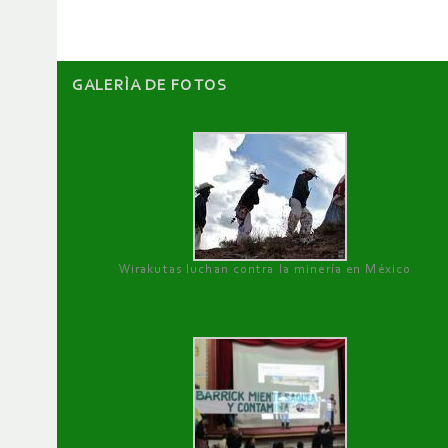
GALERÌA DE FOTOS
Wirakutas luchan contra la minería en México