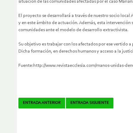
situación de las comunidades afectadas por el caso Mari
El proyecto se desarrollará a través de nuestro socio loca
y en este ámbito de actuación. Además, esta intervención se
comunidades ante el modelo de desarrollo extractivista.
Su objetivo es trabajar con los afectados por ese vertido a
Dicha formación, en derechos humanos y acceso a la justici
Fuente:http://www.revistaecclesia.com/manos-unidas-denu
Navegador
ENTRADA ANTERIOR
ENTRADA SIGUIENTE
de
artículos