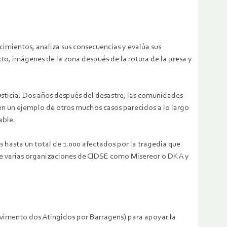
ecimientos, analiza sus consecuencias y evalúa sus
xto, imágenes de la zona después de la rotura de la presa y
 justicia. Dos años después del desastre, las comunidades
en un ejemplo de otros muchos casos parecidos a lo largo
able.
es hasta un total de 1.000 afectados por la tragedia que
, de varias organizaciones de CIDSE como Misereor o DKA y
ovimento dos Atingidos por Barragens) para apoyar la