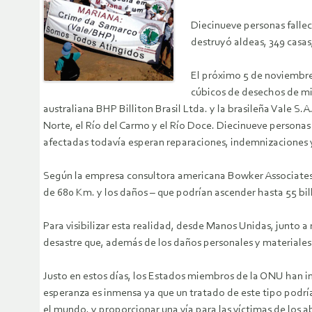
Diecinueve personas fallec
destruyó aldeas, 349 casas
El próximo 5 de noviembre 
cúbicos de desechos de mi
australiana BHP Billiton Brasil Ltda. y la brasileña Vale S.
Norte, el Río del Carmo y el Río Doce. Diecinueve personas
afectadas todavía esperan reparaciones, indemnizaciones y
Según la empresa consultora americana Bowker Associates, e
de 680 Km. y los daños – que podrían ascender hasta 55 bill
Para visibilizar esta realidad, desde Manos Unidas, junto 
desastre que, además de los daños personales y materiales 
Justo en estos días, los Estados miembros de la ONU han 
esperanza es inmensa ya que un tratado de este tipo podrí
el mundo, y proporcionar una vía para las víctimas de los