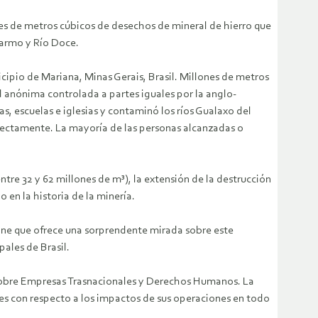
nes de metros cúbicos de desechos de mineral de hierro que
 Carmo y Río Doce.
cipio de Mariana, Minas Gerais, Brasil. Millones de metros
 anónima controlada a partes iguales por la anglo-
as, escuelas e iglesias y contaminó los ríos Gualaxo del
directamente. La mayoría de las personas alcanzadas o
re 32 y 62 millones de m³), la extensión de la destrucción
 en la historia de la minería.
line que ofrece una sorprendente mirada sobre este
ales de Brasil.
 sobre Empresas Trasnacionales y Derechos Humanos. La
es con respecto a los impactos de sus operaciones en todo