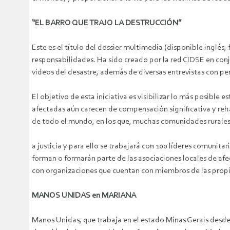
“EL BARRO QUE TRAJO LA DESTRUCCIÓN”
Este es el título del dossier multimedia (disponible inglés
responsabilidades. Ha sido creado por la red CIDSE en conju
videos del desastre, además de diversas entrevistas con pe
El objetivo de esta iniciativa es visibilizar lo más posible
afectadas aún carecen de compensación significativa y reh
de todo el mundo, en los que, muchas comunidades rurales, 
a justicia y para ello se trabajará con 100 líderes comunita
forman o formarán parte de las asociaciones locales de afe
con organizaciones que cuentan con miembros de las prop
MANOS UNIDAS en MARIANA
Manos Unidas, que trabaja en el estado Minas Gerais desd