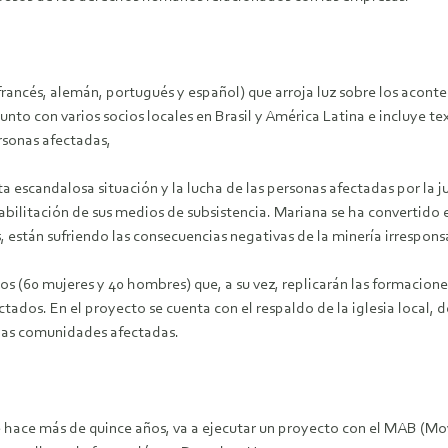
, francés, alemán, portugués y español) que arroja luz sobre los acont
nto con varios socios locales en Brasil y América Latina e incluye te
rsonas afectadas,
 esta escandalosa situación y la lucha de las personas afectadas por la
abilitación de sus medios de subsistencia. Mariana se ha convertido 
están sufriendo las consecuencias negativas de la minería irrespons
rios (60 mujeres y 40 hombres) que, a su vez, replicarán las formacion
ctados. En el proyecto se cuenta con el respaldo de la iglesia local
ias comunidades afectadas.
e hace más de quince años, va a ejecutar un proyecto con el MAB (M