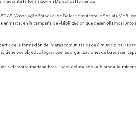
ana mediante la formación en Derechos Humanos.
l AEDAS (Associação Estadual de Defesa Ambiental e Social)-MAB una 
 enmarca, en la campaña de visibilización que desarrollamos junto a 
 partir de la formación de líderes comunitarios de 8 municipios (repar
a, tiene por objetivo lograr que las organizaciones de base sean cap
ncia-desastre-mariana-brasil-peor-del-mundo-la-historia-la-mineri