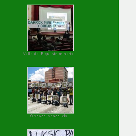
Valle del Elqui sin minería.
Orinoco, Venezuela