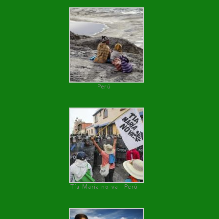
Perú
Tía María no va ! Perú