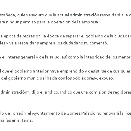
tañeda, quien aseguró que la actual administración respaldará a la ci
ará ningún permiso para la operación de la empresa.
la época de represión, la época de separar el gobierno de la ciudadan
des y va a respaldar siempre a los ciudadanos», comentó.
rá el interés general y de la salud, así como la integridad de los men
l que el gobierno anterior haya emprendido y desistirse de cualquier a
e del gobierno municipal hacia con los pobladores», expuso.
administración», dijo el síndico. Indicó que una comisión de regidore
o de Torreón, el Ayuntamiento de Gómez Palacio no renovará la lic
alías en el tema.