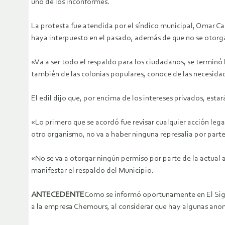
uno de los inconformes.
La protesta fue atendida por el síndico municipal, Omar Cas
haya interpuesto en el pasado, además de que no se otorg
«Va a ser todo el respaldo para los ciudadanos, se terminó 
también de las colonias populares, conoce de las necesida
El edil dijo que, por encima de los intereses privados, esta
«Lo primero que se acordó fue revisar cualquier acción lega
otro organismo, no va a haber ninguna represalia por part
«No se va a otorgar ningún permiso por parte de la actual 
manifestar el respaldo del Municipio.
ANTECEDENTE
Como se informó oportunamente en El Sigl
a la empresa Chemours, al considerar que hay algunas anom