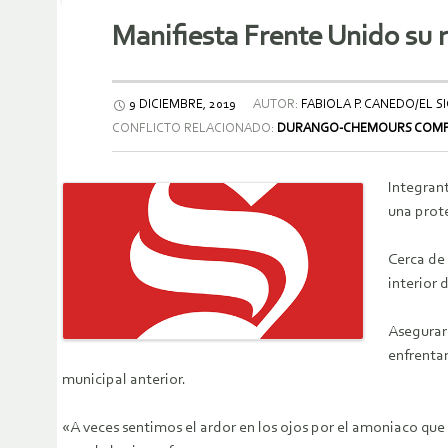
Manifiesta Frente Unido su
9 DICIEMBRE, 2019
AUTOR:
FABIOLA P. CANEDO/EL 
CONFLICTO RELACIONADO:
DURANGO-CHEMOURS COM
Integran
una prot
Cerca de 
interior 
Asegurar
enfrenta
municipal anterior.
«A veces sentimos el ardor en los ojos por el amoniaco qu