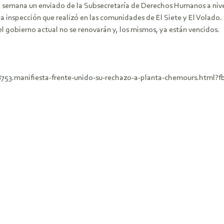
 semana un enviado de la Subsecretaría de Derechos Humanos a nivel n
 inspección que realizó en las comunidades de El Siete y El Volado.
el gobierno actual no se renovarán y, los mismos, ya están vencidos.
48753.manifiesta-frente-unido-su-rechazo-a-planta-chemours.htm