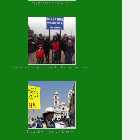
Defensoras de Bolivia
No a la minería , Bariloche, Argentina
PUEBLA, Pue, 27 Enero