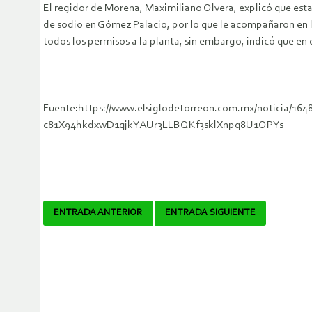
El regidor de Morena, Maximiliano Olvera, explicó que esta
de sodio en Gómez Palacio, por lo que le acompañaron en la
todos los permisos a la planta, sin embargo, indicó que en 
Fuente:https://www.elsiglodetorreon.com.mx/noticia/16
c81X94hkdxwD1qjkYAUr3LLBQKf3sklXnpq8U1OPYs
Navegador
ENTRADA ANTERIOR
ENTRADA SIGUIENTE
de
artículos