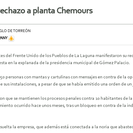
 rechazo a planta Chemours
SIGLO DE TORREÓN
PANY
tes del Frente Unido de los Pueblos de La Laguna manifestaron su re
esta en la explanada de la presidencia municipal de Gómez Palacio.
50 personas con mantas y cartulinas con mensajes en contra de la op
de sus instalaciones, a pesar de que se había emitido una orden de un
on que se mantienen los procesos penales contra 10 habitantes de la
miento ocurrido hace unos meses, tras un bloqueo en contra de la ind
e suelta la empresa, que además está conectada a la noria que abast