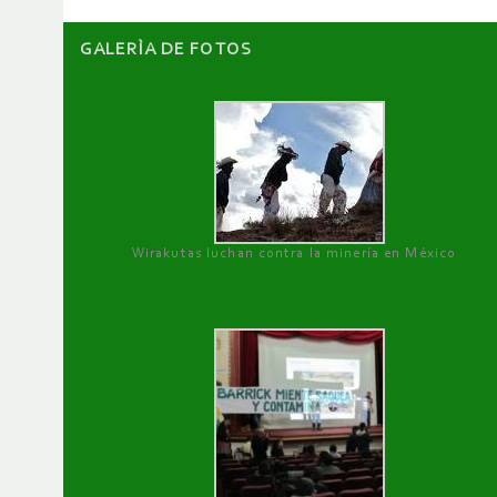
GALERÌA DE FOTOS
Wirakutas luchan contra la minería en México