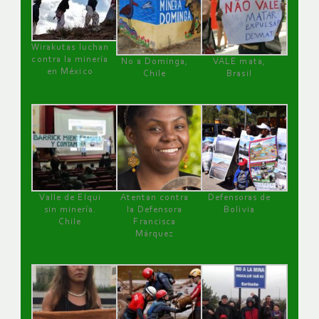
Wirakutas luchan
contra la minería
No a Dominga,
VALE mata,
en México
Chile
Brasil
Valle de Elqui
Atentan contra
Defensoras de
sin minería.
la Defensora
Bolivia
Chile
Francisca
Márquez