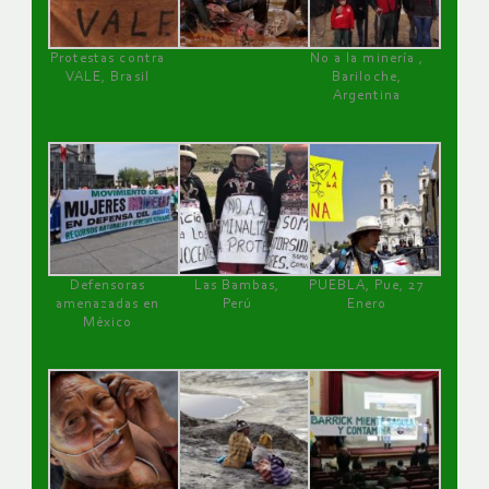
Protestas contra
No a la minería ,
VALE, Brasil
Bariloche,
Argentina
Defensoras
Las Bambas,
PUEBLA, Pue, 27
amenazadas en
Perú
Enero
México