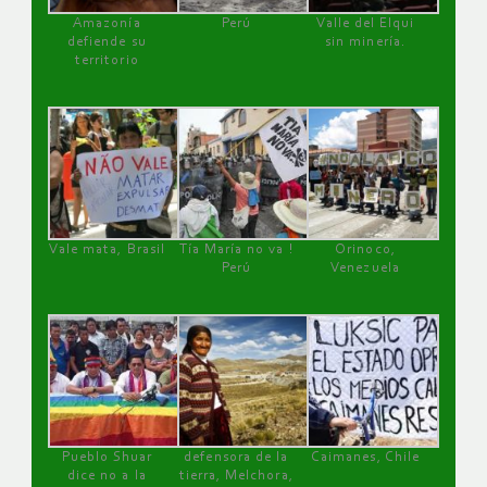
Amazonía
Perú
Valle del Elqui
defiende su
sin minería.
territorio
Vale mata, Brasil
Tía María no va !
Orinoco,
Perú
Venezuela
Pueblo Shuar
defensora de la
Caimanes, Chile
dice no a la
tierra, Melchora,