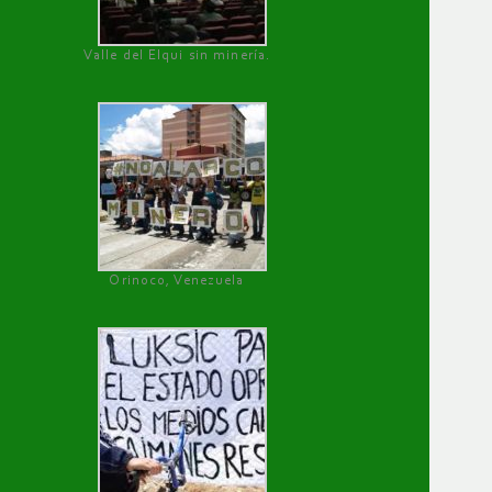
Valle del Elqui sin minería.
Orinoco, Venezuela