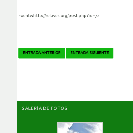
Fuente:http://relaves.org/post.php?id=72
Navegador
ENTRADA ANTERIOR
ENTRADA SIGUIENTE
de
artículos
GALERÌA DE FOTOS