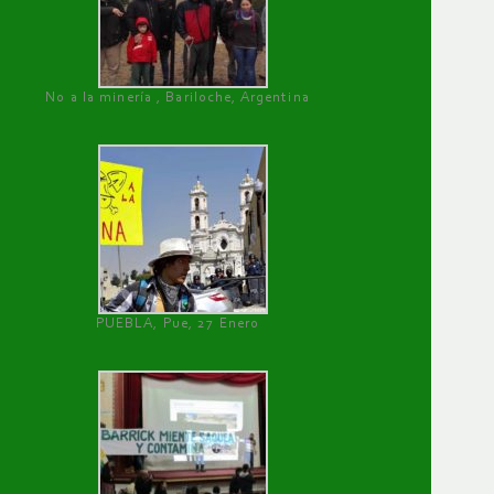
No a la minería , Bariloche, Argentina
PUEBLA, Pue, 27 Enero