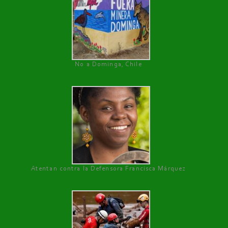
No a Dominga, Chile
Atentan contra la Defensora Francisca Márquez