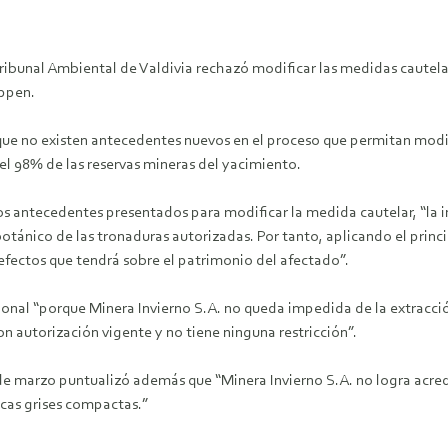
 Tribunal Ambiental de Valdivia rechazó modificar las medidas cautela
Appen.
ó que no existen antecedentes nuevos en el proceso que permitan modif
del 98% de las reservas mineras del yacimiento.
os antecedentes presentados para modificar la medida cautelar, “la i
tánico de las tronaduras autorizadas. Por tanto, aplicando el princ
efectos que tendrá sobre el patrimonio del afectado”.
onal “porque Minera Invierno S.A. no queda impedida de la extracci
n autorización vigente y no tiene ninguna restricción”.
de marzo puntualizó además que “Minera Invierno S.A. no logra acred
cas grises compactas.”