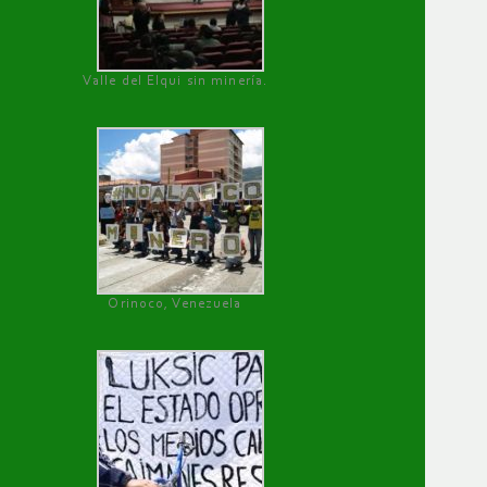
Valle del Elqui sin minería.
Orinoco, Venezuela