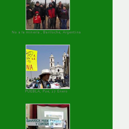
No a la minería , Bariloche, Argentina
PUEBLA, Pue, 27 Enero