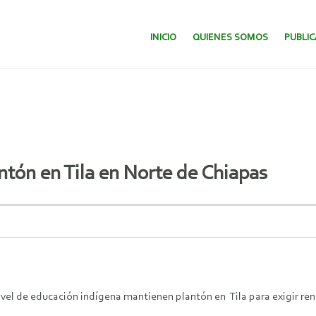
SALTAR AL CONTENIDO.
INICIO
QUIENES SOMOS
PUBLI
tón en Tila en Norte de Chiapas
ivel de educación indígena mantienen plantón en Tila para exigir re