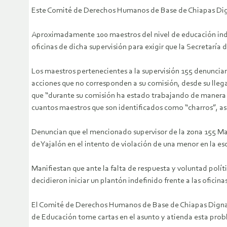
Este Comité de Derechos Humanos de Base de Chiapas Digna
Aproximadamente 100 maestros del nivel de educación indíg
oficinas de dicha supervisión para exigir que la Secretarí
Los maestros pertenecientes a la supervisión 155 denuncia
acciones que no corresponden a su comisión, desde su lleg
que “durante su comisión ha estado trabajando de manera u
cuantos maestros que son identificados como “charros”, a
Denuncian que el mencionado supervisor de la zona 155 M
de Yajalón en el intento de violación de una menor en la e
Manifiestan que ante la falta de respuesta y voluntad polít
decidieron iniciar un plantón indefinido frente a las oficina
El Comité de Derechos Humanos de Base de Chiapas Digna O
de Educación tome cartas en el asunto y atienda esta prob