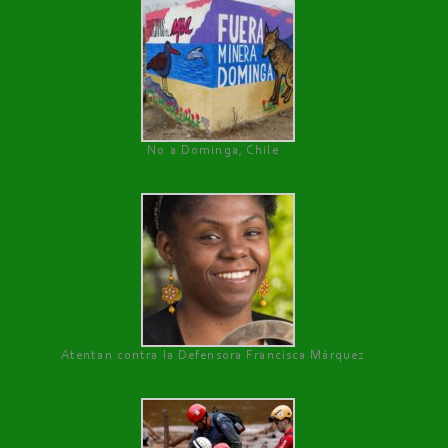
No a Dominga, Chile
Atentan contra la Defensora Francisca Márquez