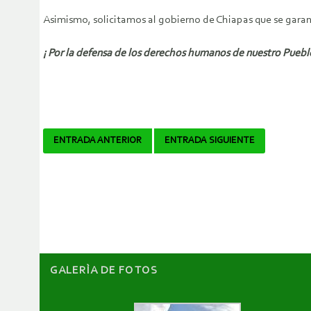
Asimismo, solicitamos al gobierno de Chiapas que se garant
¡ Por la defensa de los derechos humanos de nuestro Puebl
Navegador
ENTRADA ANTERIOR
ENTRADA SIGUIENTE
de
artículos
GALERÌA DE FOTOS