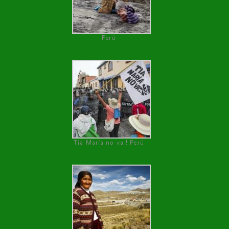
Perú
Tía María no va ! Perú