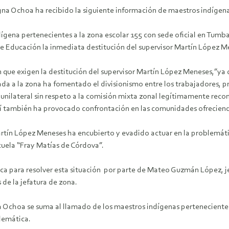
 Ochoa ha recibido la siguiente información de maestros indígenas
ena pertenecientes a la zona escolar 155 con sede oficial en Tumbal
a de Educación la inmediata destitución del supervisor Martín López M
n que exigen la destitución del supervisor Martín López Meneses,”ya
ada a la zona ha fomentado el divisionismo entre los trabajadores, 
nilateral sin respeto a la comisión mixta zonal legítimamente recon
sí también ha provocado confrontación en las comunidades ofreciend
artín López Meneses ha encubierto y evadido actuar en la problemá
scuela “Fray Matías de Córdova”.
ica para resolver esta situación por parte de Mateo Guzmán López, je
s de la jefatura de zona.
choa se suma al llamado de los maestros indígenas pertenecientes 
lemática.