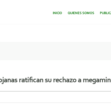
SALTAR AL CONTENIDO.
INICIO
QUIENES SOMOS
PUBLI
janas ratifican su rechazo a megamin