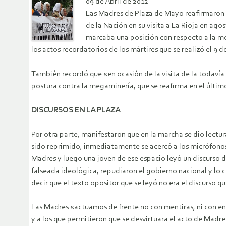
09 de Abril de 2012
Las Madres de Plaza de Mayo reafirmaron s
de la Nación en su visita a La Rioja en ago
marcaba una posición con respecto a la me
los actos recordatorios de los mártires que se realizó el 9 
También recordó que «en ocasión de la visita de la todavía
postura contra la megaminería, que se reafirma en el últim
DISCURSOS EN LA PLAZA
Por otra parte, manifestaron que en la marcha se dio lectu
sido reprimido, inmediatamente se acercó a los micrófonos
Madres y luego una joven de ese espacio leyó un discurso do
falseada ideológica, repudiaron el gobierno nacional y lo
decir que el texto opositor que se leyó no era el discurso 
Las Madres «actuamos de frente no con mentiras, ni con en
y a los que permitieron que se desvirtuara el acto de Madres