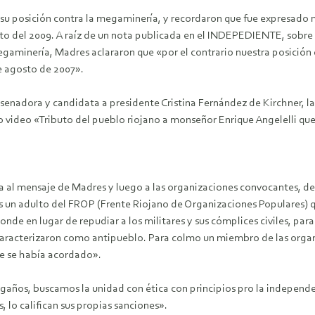
u posición contra la megaminería, y recordaron que fue expresado m
sto del 2009.
A raíz de un nota publicada en el INDEPEDIENTE, sobre e
gaminería, Madres aclararon que «por el contrario nuestra posición e
de agosto de 2007».
 senadora y candidata a presidente Cristina Fernández de Kirchner, la
o video «Tributo del pueblo riojano a monseñor Enrique Angelelli qu
ra al mensaje de Madres y luego a las organizaciones convocantes, de
 un adulto del FROP (Frente Riojano de Organizaciones Populares) q
nde en lugar de repudiar a los militares y sus cómplices civiles, par
 caracterizaron como antipueblo. Para colmo un miembro de las orga
que se había acordado».
gaños, buscamos la unidad con ética con principios pro la independe
, lo califican sus propias sanciones».