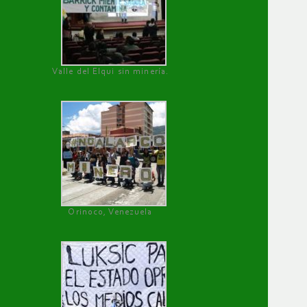
Valle del Elqui sin minería.
Orinoco, Venezuela