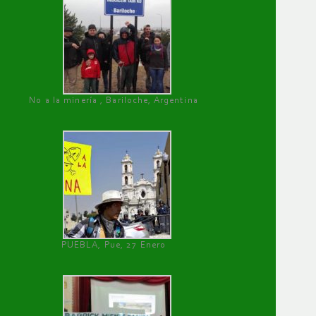
No a la minería , Bariloche, Argentina
PUEBLA, Pue, 27 Enero