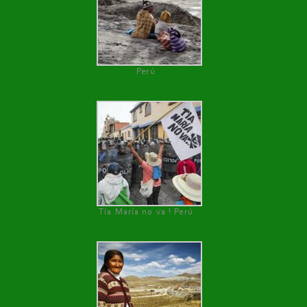
Perú
Tía María no va ! Perú