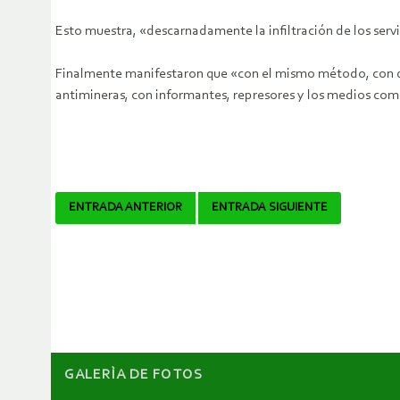
Esto muestra, «descarnadamente la infiltración de los servi
Finalmente manifestaron que «con el mismo método, con que
antimineras, con informantes, represores y los medios como
Navegador
ENTRADA ANTERIOR
ENTRADA SIGUIENTE
de
artículos
GALERÌA DE FOTOS