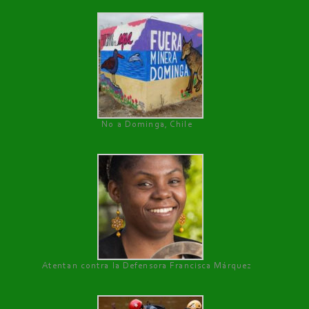
No a Dominga, Chile
Atentan contra la Defensora Francisca Márquez