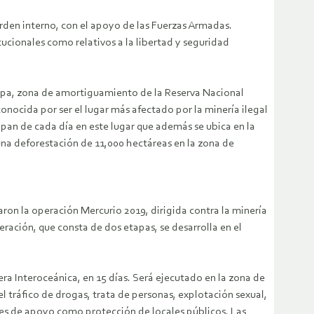
orden interno, con el apoyo de las Fuerzas Armadas.
ucionales como relativos a la libertad y seguridad
Pampa, zona de amortiguamiento de la Reserva Nacional
nocida por ser el lugar más afectado por la minería ilegal
l pan de cada día en este lugar que además se ubica en la
a deforestación de 11,000 hectáreas en la zona de
iaron la operación Mercurio 2019, dirigida contra la minería
eración, que consta de dos etapas, se desarrolla en el
era Interoceánica, en 15 días. Será ejecutado en la zona de
tráfico de drogas, trata de personas, explotación sexual,
res de apoyo como protección de locales públicos. Las