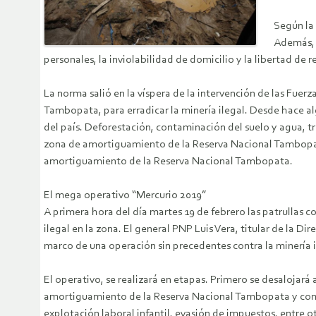
Según la 
Además, t
personales, la inviolabilidad de domicilio y la libertad de re
La norma salió en la víspera de la intervención de las Fue
Tambopata, para erradicar la minería ilegal. Desde hace a
del país. Deforestación, contaminación del suelo y agua, tr
zona de amortiguamiento de la Reserva Nacional Tambopata
amortiguamiento de la Reserva Nacional Tambopata.
El mega operativo “Mercurio 2019”
A primera hora del día martes 19 de febrero las patrullas co
ilegal en la zona. El general PNP Luis Vera, titular de la D
marco de una operación sin precedentes contra la minería il
El operativo, se realizará en etapas. Primero se desalojará 
amortiguamiento de la Reserva Nacional Tambopata y compre
explotación laboral infantil, evasión de impuestos, entre