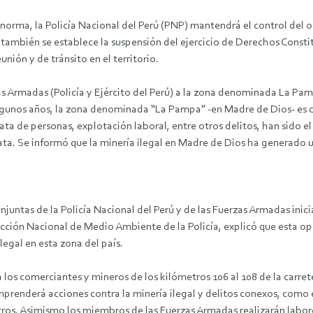
norma, la Policía Nacional del Perú (PNP) mantendrá el control del 
ambién se establece la suspensión del ejercicio de Derechos Constit
unión y de tránsito en el territorio.
rzas Armadas (Policía y Ejército del Perú) a la zona denominada La 
lgunos años, la zona denominada “La Pampa” -en Madre de Dios- es co
ata de personas, explotación laboral, entre otros delitos, han sido e
. Se informó que la minería ilegal en Madre de Dios ha generado un
njuntas de la Policía Nacional del Perú y de las Fuerzas Armadas inic
irección Nacional de Medio Ambiente de la Policía, explicó que esta op
egal en esta zona del país.
a los comerciantes y mineros de los kilómetros 106 al 108 de la carret
nderá acciones contra la minería ilegal y delitos conexos, como el 
 otros. Asimismo los miembros de las Fuerzas Armadas realizarán labo