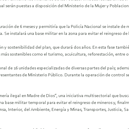
ual serán puestas a disposición del Ministerio de la Mujer y Poblacio
ración de 6 meses y permitiría que la Policía Nacional se instale 
ra. Se instalará una base militar en la zona para evitar el reingreso de
ión y sostenibilidad del plan, que durará dos años. En esta fase tambi
ás sostenibles como el turismo, acuicultura, reforestación, entre o
onal de 16 unidades especializadas de diversas partes del país; ademá
sentantes de Ministerio Público. Durante la operación de control se re
nería ilegal en Madre de Dios”, una iniciativa multisectorial que busca
una base militar temporal para evitar el reingreso de mineros y, final
nsa, Interior, del Ambiente, Energía y Minas, Transportes, Justicia, Sa