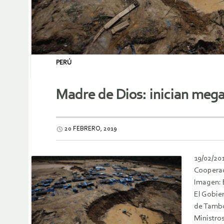
PERÚ
Madre de Dios: inician mega
20 FEBRERO, 2019
19/02/20
Coopera
Imagen: 
El Gobier
de Tambop
Ministro