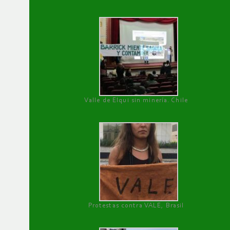
Valle de Elqui sin minería. Chile
Protestas contra VALE, Brasil