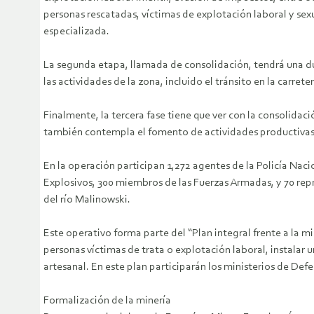
personas rescatadas, víctimas de explotación laboral y sex
especializada.
La segunda etapa, llamada de consolidación, tendrá una du
las actividades de la zona, incluido el tránsito en la carrete
Finalmente, la tercera fase tiene que ver con la consolidac
también contempla el fomento de actividades productivas m
En la operación participan 1,272 agentes de la Policía Naci
Explosivos, 300 miembros de las Fuerzas Armadas, y 70 repre
del río Malinowski.
Este operativo forma parte del “Plan integral frente a la mi
personas víctimas de trata o explotación laboral, instalar 
artesanal. En este plan participarán los ministerios de Defe
Formalización de la minería