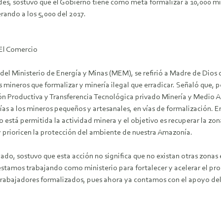
odes, sostuvo que el Gobierno tiene como meta formalizar a 10,000 mi
rando a los 5,000 del 2017.
El Comercio
r del Ministerio de Energía y Minas (MEM), se refirió a Madre de Dio
mineros que formalizar y minería ilegal que erradicar. Señaló que, po
ón Productiva y Transferencia Tecnológica privado Minería y Medio 
as a los mineros pequeños y artesanales, en vías de formalización. E
está permitida la actividad minera y el objetivo es recuperar la zon
 prioricen la protección del ambiente de nuestra Amazonía.
lado, sostuvo que esta acción no significa que no existan otras zonas 
estamos trabajando como ministerio para fortalecer y acelerar el pr
trabajadores formalizados, pues ahora ya contamos con el apoyo del