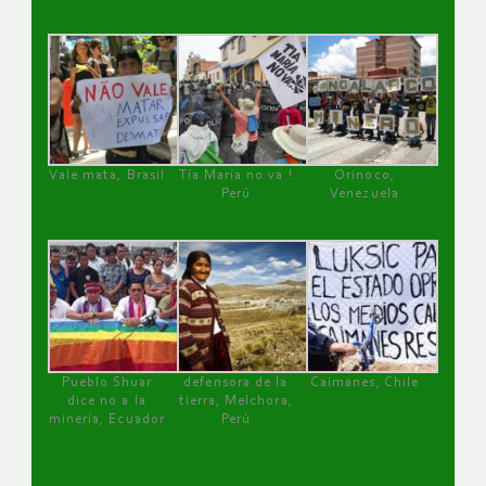
Vale mata, Brasil
Tía María no va !
Orinoco,
Perú
Venezuela
Pueblo Shuar
defensora de la
Caimanes, Chile
dice no a la
tierra, Melchora,
minería, Ecuador
Perú