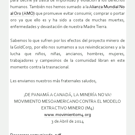
para decirle ya basta de impunidad y violación a los derechos
humanos. También nos hemos sumado a la
Alianza Mundial No
al Oro (AMO)
que promueve evitar consumir, comprar o portar
oro ya que ello es y ha sido a costa de muchas muertes,
enfermedades y devastación de nuestra Madre Tierra.
Sabemos lo que sufren por los efectos del proyecto minero de
la GoldCorp, por ello nos sumamos a sus reivindicaciones y a la
lucha que niños, niñas, ancianos, hombres, mujeres,
trabajadores y campesinos de la comunidad libran en este
momento contra la trasnacional.
Les enviamos nuestros más fraternales saludos,
¡DE PANAMÁ A CANADÁ, LA MINERÍA NO VA!
MOVIMIENTO MESOAMERICANO CONTRA EL MODELO
EXTRACTIVO MINERO (M4)
www.movimientom4.org
3 de Abril de 2014