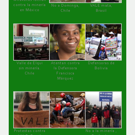
contra la minería
No a Dominga,
VALE mata,
en México
Chile
Brasil
Valle de Elqui
Atentan contra
Defensoras de
sin minería.
la Defensora
Bolivia
Chile
Francisca
Márquez
Protestas contra
No a la minería ,