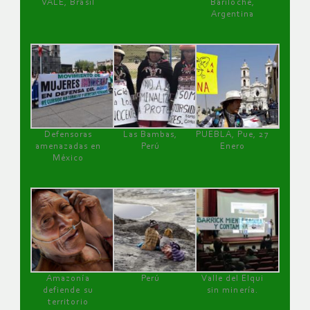
VALE, Brasil
Bariloche,
Argentina
Defensoras
Las Bambas,
PUEBLA, Pue, 27
amenazadas en
Perú
Enero
México
Amazonía
Perú
Valle del Elqui
defiende su
sin minería.
territorio