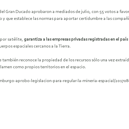
el Gran Ducado aprobaron a mediados de julio, con 55 votos a favor 
to y que establece las normas para aportar certidumbre a las compañ
por satélite,
garantiza a las empresas privadas registradas en el país
erpos espaciales cercanos a la Tierra.
 también reconoce la propiedad de los recursos sólo una vez extraídos
clamen como propios territorios en el espacio.
emburgo-aprobo-legislacion-para-regular-la-mineria-espacial/20170