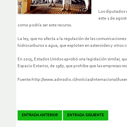
Los diputados d
este 1 de agos
como podría ser este recurso.
La ley, que no afecta a la regulación de las comunicaciones 
hidrocarburos o agua, que exploten en asteroides y otros cu
En 2015, Estados Unidos aprobó una legislación similar, que
Espacio Exterior, de 1967, que prohíbe que las empresas re
Fuente:http://www.adnradio.cl/noticias/internacional/lux
Navegador
ENTRADA ANTERIOR
ENTRADA SIGUIENTE