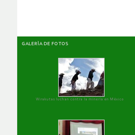
de
artículos
GALERÌA DE FOTOS
Wirakutas luchan contra la minería en México