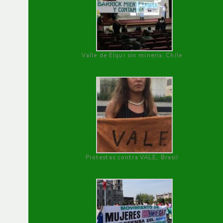
Valle de Elqui sin minería. Chile
Protestas contra VALE, Brasil