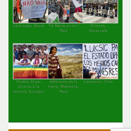
Vale mata, Brasil
Tía María no va !
Orinoco,
Perú
Venezuela
Pueblo Shuar
defensora de la
Caimanes, Chile
dice no a la
tierra, Melchora,
minería, Ecuador
Perú