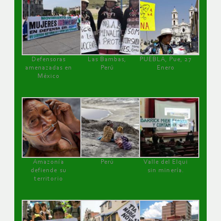
Defensoras
Las Bambas,
PUEBLA, Pue, 27
amenazadas en
Perú
Enero
México
Amazonía
Perú
Valle del Elqui
defiende su
sin minería.
territorio