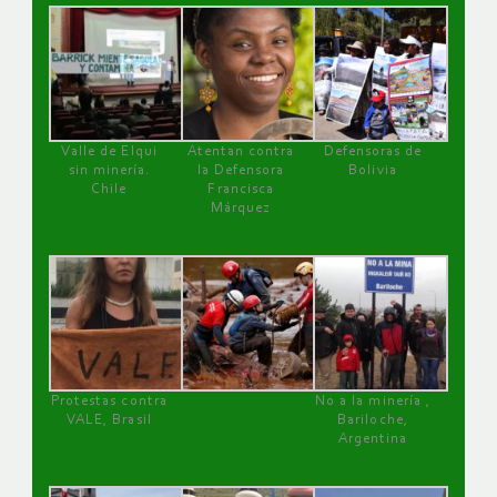
Valle de Elqui
Atentan contra
Defensoras de
sin minería.
la Defensora
Bolivia
Chile
Francisca
Márquez
Protestas contra
No a la minería ,
VALE, Brasil
Bariloche,
Argentina